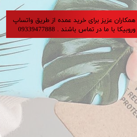
​​​همکاران عزیز برای خرید عمده از طریق واتساپ
وروبیکا با ما در تماس باشند . 09339477888