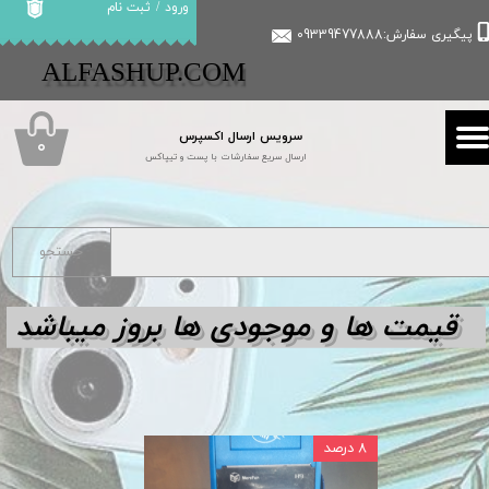
ورود
/
ثبت نام
پیگیری سفارش:09339477888
حساب کاربری من
​​ALFASHUP.COM
تغییر گذر واژه
سرویس ارسال اکسپرس
سفارشات
۰
ارسال سریع سفارشات با پست و تیپاکس
خروج از حساب کاربری
جستجو
قیمت ها و مو
جودی ها بروز میباشد
۸ درصد