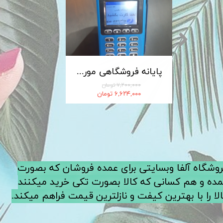
کابل شارژ MICRO-USB اندروید LDNIO الدینیو مدل XS-07 متراژ 1 متر
پایانه فروشگاهی مورفان MoreFun مدل H9
۷,۲۰۰,۰۰۰ تومان
۶,۶۲۴,۰۰۰ تومان
فروشگاه آلفا وبسایتی برای عمده فروشان که بصورت
ده و هم کسانی که کالا بصورت تکی خرید میکنند
لا را با بهترین کیفت و نازلترین قیمت فراهم میکند.