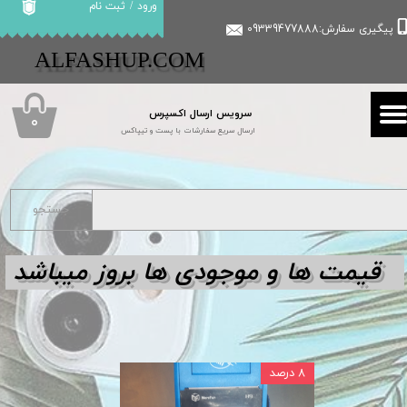
ورود
/
ثبت نام
پیگیری سفارش:09339477888
حساب کاربری من
​​ALFASHUP.COM
تغییر گذر واژه
سرویس ارسال اکسپرس
سفارشات
۰
ارسال سریع سفارشات با پست و تیپاکس
خروج از حساب کاربری
جستجو
قیمت ها و مو
جودی ها بروز میباشد
۸ درصد