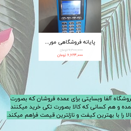
کابل شارژ MICRO-USB اندروید LDNIO الدینیو مدل XS-07 متراژ 1 متر
پایانه فروشگاهی مورفان MoreFun مدل H9
۷,۲۰۰,۰۰۰ تومان
۶,۶۲۴,۰۰۰ تومان
فروشگاه آلفا وبسایتی برای عمده فروشان که بصورت
ده و هم کسانی که کالا بصورت تکی خرید میکنند
لا را با بهترین کیفت و نازلترین قیمت فراهم میکند.