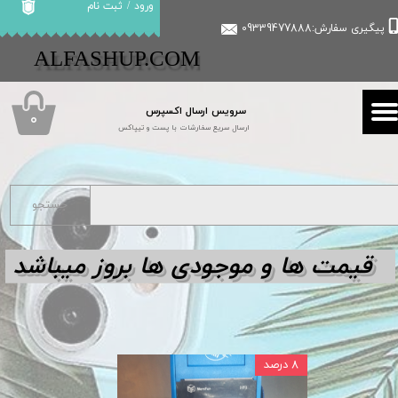
ورود
/
ثبت نام
پیگیری سفارش:09339477888
حساب کاربری من
​​ALFASHUP.COM
تغییر گذر واژه
سرویس ارسال اکسپرس
سفارشات
۰
ارسال سریع سفارشات با پست و تیپاکس
خروج از حساب کاربری
جستجو
قیمت ها و مو
جودی ها بروز میباشد
۸ درصد