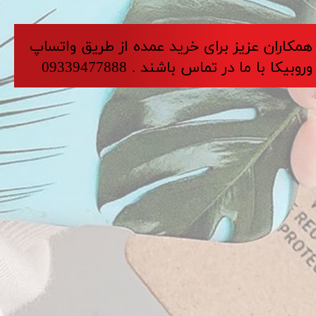
​​​همکاران عزیز برای خرید عمده از طریق واتساپ
وروبیکا با ما در تماس باشند . 09339477888