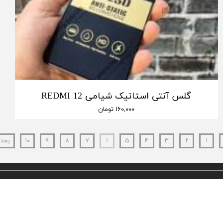
گلس آنتی استاتیک شیامی REDMI 12
۱۶۰,۰۰۰ تومان
۱
۲
۳
۴
۵
۶
۷
۸
۹
۱۰
بعد