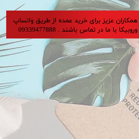
​​​همکاران عزیز برای خرید عمده از طریق واتساپ
وروبیکا با ما در تماس باشند . 09339477888