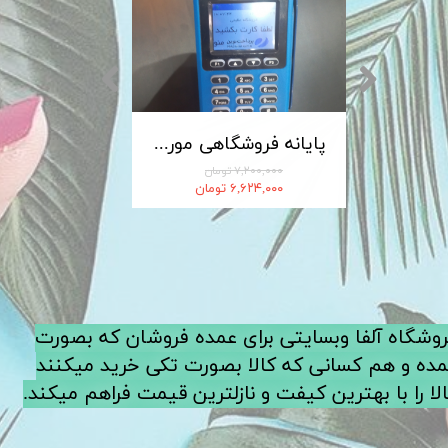
کابل شارژ MICRO-USB اندروید LDNIO الدینیو مدل XS-07 متراژ 1 متر
پایانه فروشگاهی مورفان MoreFun مدل H9
۷,۲۰۰,۰۰۰ تومان
۶,۶۲۴,۰۰۰ تومان
فروشگاه آلفا وبسایتی برای عمده فروشان که بصورت
ده و هم کسانی که کالا بصورت تکی خرید میکنند
لا را با بهترین کیفت و نازلترین قیمت فراهم میکند.