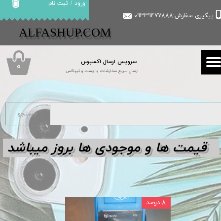
ورود
/
ثبت نام
پیگیری سفارش:09339477888
حساب کاربری من
​​ALFASHUP.COM
تغییر گذر واژه
سرویس ارسال اکسپرس
سفارشات
۰
ارسال سریع سفارشات با پست و تیپاکس
خروج از حساب کاربری
جستجو
قیمت ها و مو
جودی ها بروز میباشد
۸ درصد