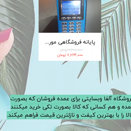
کابل شارژ MICRO-USB اندروید LDNIO الدینیو مدل XS-07 متراژ 1 متر
پایانه فروشگاهی مورفان MoreFun مدل H9
۷,۲۰۰,۰۰۰ تومان
۶,۶۲۴,۰۰۰ تومان
فروشگاه آلفا وبسایتی برای عمده فروشان که بصورت
ده و هم کسانی که کالا بصورت تکی خرید میکنند
لا را با بهترین کیفت و نازلترین قیمت فراهم میکند.