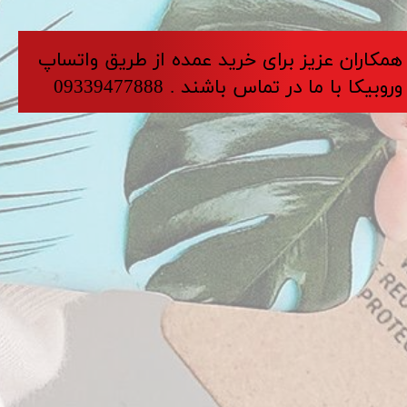
​​​همکاران عزیز برای خرید عمده از طریق واتساپ
وروبیکا با ما در تماس باشند . 09339477888