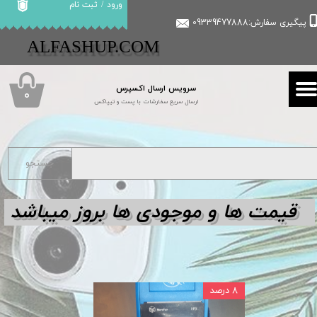
ورود
/
ثبت نام
پیگیری سفارش:09339477888
حساب کاربری من
​​ALFASHUP.COM
تغییر گذر واژه
سرویس ارسال اکسپرس
سفارشات
۰
ارسال سریع سفارشات با پست و تیپاکس
خروج از حساب کاربری
جستجو
قیمت ها و مو
جودی ها بروز میباشد
۸ درصد