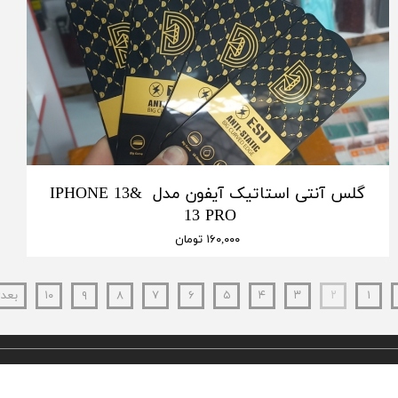
گلس آنتی استاتیک آیفون مدل IPHONE 13&
13 PRO
۱۶۰,۰۰۰ تومان
۱
۲
۳
۴
۵
۶
۷
۸
۹
۱۰
بعد