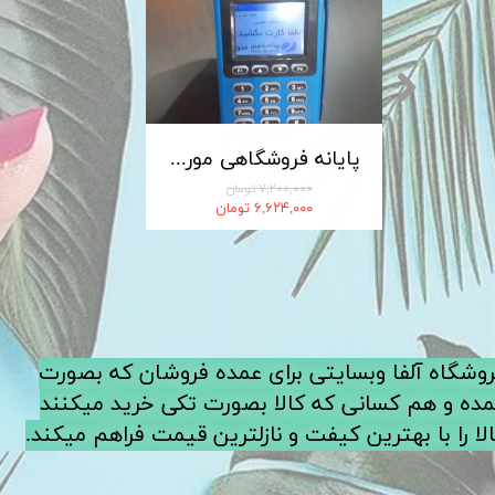
کابل شارژ MICRO-USB اندروید LDNIO الدینیو مدل XS-07 متراژ 1 متر
پایانه فروشگاهی مورفان MoreFun مدل H9
۷,۲۰۰,۰۰۰ تومان
۶,۶۲۴,۰۰۰ تومان
فروشگاه آلفا وبسایتی برای عمده فروشان که بصورت
ده و هم کسانی که کالا بصورت تکی خرید میکنند
لا را با بهترین کیفت و نازلترین قیمت فراهم میکند.