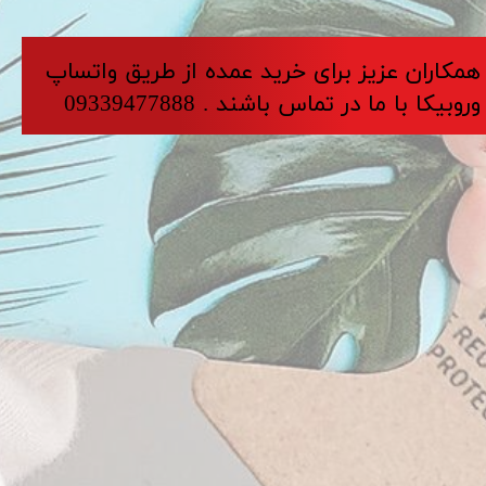
​​​همکاران عزیز برای خرید عمده از طریق واتساپ
وروبیکا با ما در تماس باشند . 09339477888