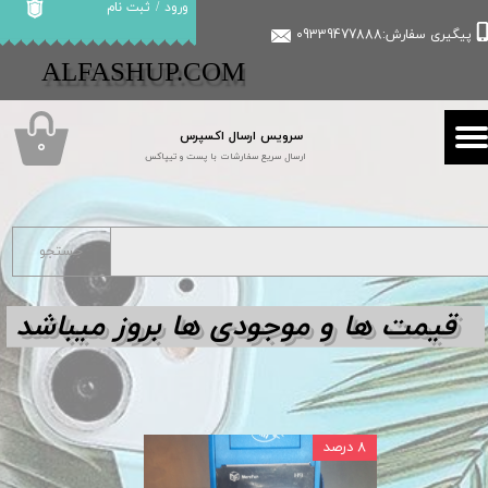
ورود
/
ثبت نام
پیگیری سفارش:09339477888
حساب کاربری من
​​ALFASHUP.COM
تغییر گذر واژه
سرویس ارسال اکسپرس
سفارشات
۰
ارسال سریع سفارشات با پست و تیپاکس
خروج از حساب کاربری
جستجو
قیمت ها و مو
جودی ها بروز میباشد
۸ درصد