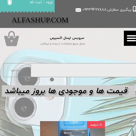
ورود
/
ثبت نام
پیگیری سفارش:09339477888
حساب کاربری من
​​ALFASHUP.COM
تغییر گذر واژه
سرویس ارسال اکسپرس
سفارشات
۰
ارسال سریع سفارشات با پست و تیپاکس
خروج از حساب کاربری
جستجو
قیمت ها و مو
جودی ها بروز میباشد
۸ درصد