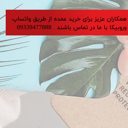
​​​همکاران عزیز برای خرید عمده از طریق واتساپ
وروبیکا با ما در تماس باشند . 09339477888