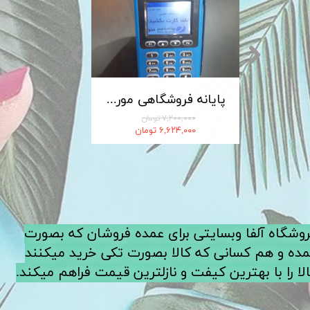
کابل شارژ MICRO-USB اندروید LDNIO الدینیو مدل XS-07 متراژ 1 متر
پایانه فروشگاهی مورفان MoreFun مدل H9
۷,۲۰۰,۰۰۰ تومان
۶,۶۲۴,۰۰۰ تومان
فروشگاه آلفا وبسایتی برای عمده فروشان که بصورت
ده و هم کسانی که کالا بصورت تکی خرید میکنند
لا را با بهترین کیفت و نازلترین قیمت فراهم میکند.