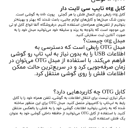
کابل
otg تایپ سی لایت دار
کابل otg رابطی برای اتصال فلش یا هر گجتی پورت usb به گوشی است.
بدون شک مبدل‌ها و کابل‌های لوازم جانبی، باعث شدند که بهتر و بهینه‌تر
بتوانیم از تلفن‌های همراه‌مان استفاده کنیم. درفروشگاه آلفا انواع کابل او تی
جی موجود است که باتوجه به برند و سلیقه خود می‌توانید مبدل خود را به
صورت آنلاین ثبت سفارش کنید.
مبدل otg چیست؟
مبدل OTG رابطی است که دسترسی به
اطلاعات USB را به بدون نیاز به لپ تاپ رو گوشی
فراهم می‌کند. با استفاده از مبدل OTG می‌توان در
زمان صرفه‌جویی کرد و در سریع‌ترین حالت ممکن
اطلاعات فلش را روی گوشی منتقل کرد.
کابل OTG چه کاربرد‌هایی دارد؟
دیگر نیازی نیست برای انتقال اطلاعات به گوشی، تلفن همراه خود را با کابل
رابط به لپ‌تاپ یا کامپیوتر متصل کنید. مبدل OTG برای این منظور ساخته
شده که به راحتی بتوانید اطلاعات گوشی خود را به فلش یا بالعکس منتقل
کنید. با استفاده از کابل OTG می‌توانید از حافظه داخلی گوشی خود به عنوان
یک فلش استفاده کنید.