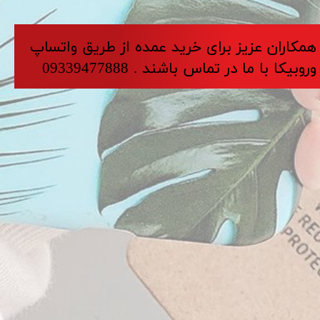
​​​همکاران عزیز برای خرید عمده از طریق واتساپ
وروبیکا با ما در تماس باشند . 09339477888