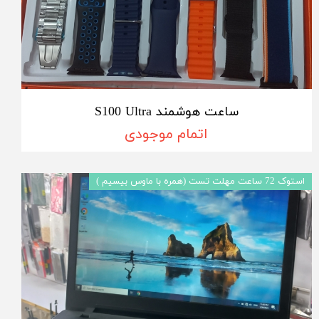
ساعت هوشمند S100 Ultra
اتمام موجودی
استوک 72 ساعت مهلت تست (همره با ماوس بیسیم )