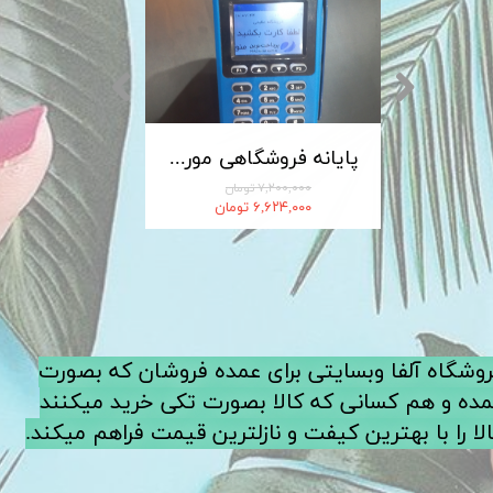
کابل شارژ MICRO-USB اندروید LDNIO الدینیو مدل XS-07 متراژ 1 متر
پایانه فروشگاهی مورفان MoreFun مدل H9
۷,۲۰۰,۰۰۰ تومان
۶,۶۲۴,۰۰۰ تومان
فروشگاه آلفا وبسایتی برای عمده فروشان که بصورت
ده و هم کسانی که کالا بصورت تکی خرید میکنند
لا را با بهترین کیفت و نازلترین قیمت فراهم میکند.