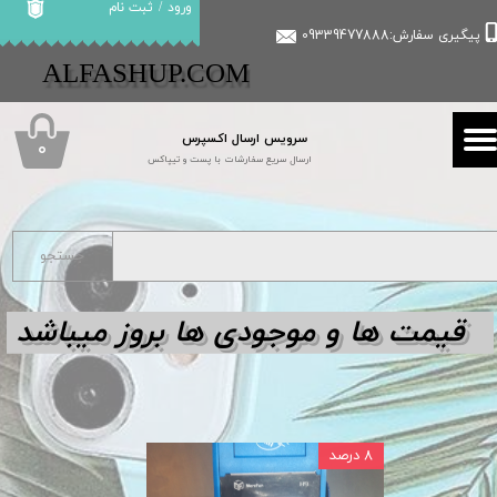
ورود
/
ثبت نام
پیگیری سفارش:09339477888
حساب کاربری من
​​ALFASHUP.COM
تغییر گذر واژه
سرویس ارسال اکسپرس
سفارشات
۰
ارسال سریع سفارشات با پست و تیپاکس
خروج از حساب کاربری
جستجو
قیمت ها و مو
جودی ها بروز میباشد
۸ درصد