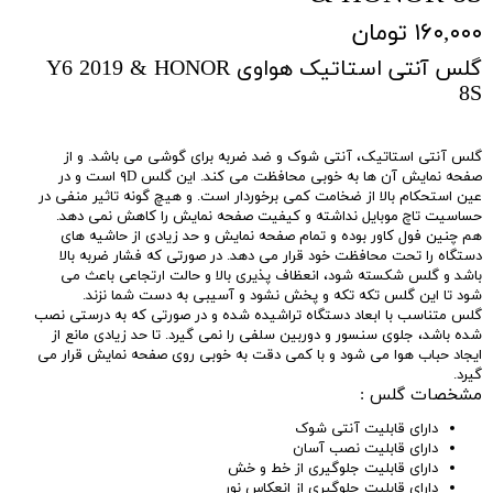
۱۶۰,۰۰۰ تومان
گلس آنتی استاتیک هواوی Y6 2019 & HONOR
8S
گلس آنتی استاتیک، آنتی شوک و ضد ضربه برای گوشی می باشد. و از
صفحه نمایش آن ها به خوبی محافظت می کند. این گلس ۹D است و در
عین استحکام بالا از ضخامت کمی برخوردار است. و هیچ گونه تاثیر منفی در
حساسیت تاچ موبایل نداشته و کیفیت صفحه نمایش را کاهش نمی دهد.
هم چنین فول کاور بوده و تمام صفحه نمایش و حد زیادی از حاشیه های
دستگاه را تحت محافظت خود قرار می دهد. در صورتی که فشار ضربه بالا
باشد و گلس شکسته شود، انعظاف پذیری بالا و حالت ارتجاعی باعث می
شود تا این گلس تکه تکه و پخش نشود و آسیبی به دست شما نزند.
گلس متناسب با ابعاد دستگاه تراشیده شده و در صورتی که به درستی نصب
شده باشد، جلوی سنسور و دوربین سلفی را نمی گیرد. تا حد زیادی مانع از
ایجاد حباب هوا می شود و با کمی دقت به خوبی روی صفحه نمایش قرار می
گیرد.
مشخصات گلس :
دارای قابلیت آنتی شوک
دارای قابلیت نصب آسان
دارای قابلیت جلوگیری از خط و خش
دارای قابلیت جلوگیری از انعکاس نور