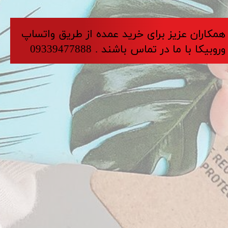
​​​همکاران عزیز برای خرید عمده از طریق واتساپ
وروبیکا با ما در تماس باشند . 09339477888