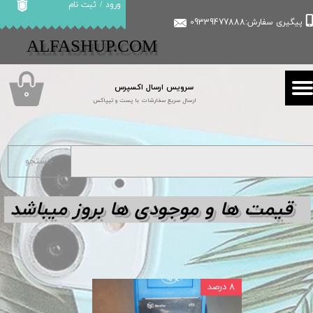
ورود
/
ثبت نام
پیگیری سفارش:09339477888
حساب کاربری من
​​ALFASHUP.COM
تغییر گذر واژه
سرویس ارسال اکسپرس
سفارشات
۰
ارسال سریع سفارشات با پست و تیپاکس
خروج از حساب کاربری
جستجو
قیمت ها و مو
جودی ها بروز میباشد
۸ درصد