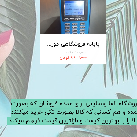
کابل شارژ MICRO-USB اندروید LDNIO الدینیو مدل XS-07 متراژ 1 متر
پایانه فروشگاهی مورفان MoreFun مدل H9
۷,۲۰۰,۰۰۰ تومان
۶,۶۲۴,۰۰۰ تومان
فروشگاه آلفا وبسایتی برای عمده فروشان که بصورت
ده و هم کسانی که کالا بصورت تکی خرید میکنند
لا را با بهترین کیفت و نازلترین قیمت فراهم میکند.