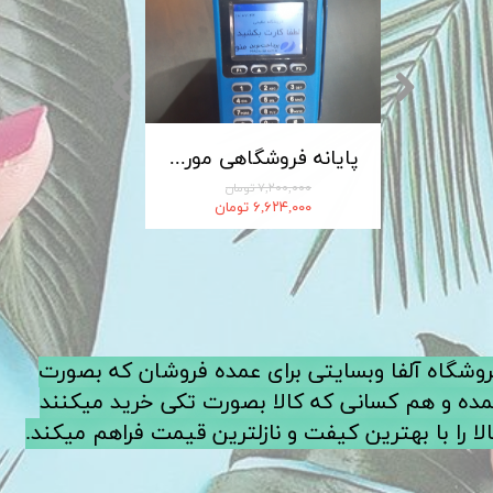
کابل شارژ MICRO-USB اندروید LDNIO الدینیو مدل XS-07 متراژ 1 متر
پایانه فروشگاهی مورفان MoreFun مدل H9
۷,۲۰۰,۰۰۰ تومان
۶,۶۲۴,۰۰۰ تومان
فروشگاه آلفا وبسایتی برای عمده فروشان که بصورت
ده و هم کسانی که کالا بصورت تکی خرید میکنند
لا را با بهترین کیفت و نازلترین قیمت فراهم میکند.