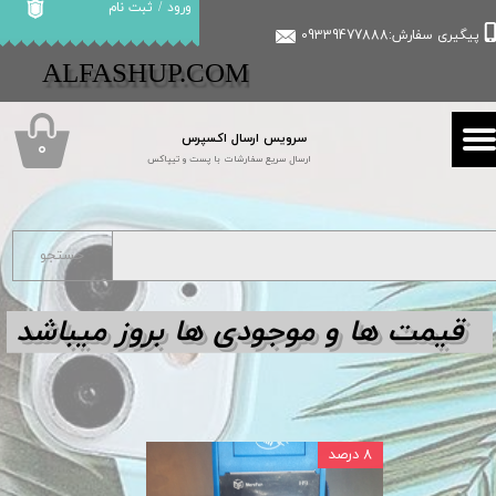
ورود
/
ثبت نام
پیگیری سفارش:09339477888
حساب کاربری من
​​ALFASHUP.COM
تغییر گذر واژه
سرویس ارسال اکسپرس
سفارشات
۰
ارسال سریع سفارشات با پست و تیپاکس
خروج از حساب کاربری
جستجو
قیمت ها و مو
جودی ها بروز میباشد
۸ درصد