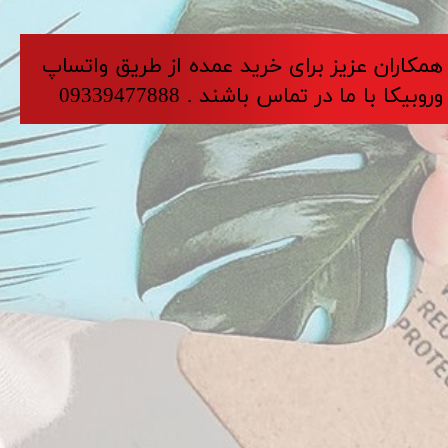
​​​همکاران عزیز برای خرید عمده از طریق واتساپ
وروبیکا با ما در تماس باشند . 09339477888