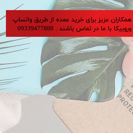
​​​همکاران عزیز برای خرید عمده از طریق واتساپ
وروبیکا با ما در تماس باشند . 09339477888