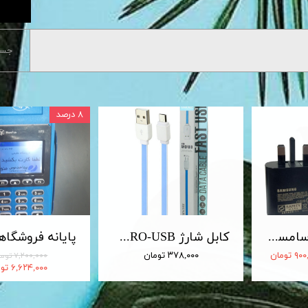
جست
۸ درصد
شارژر 25 وات سامسونگ اصلی 25W Travel Adapter
کابل شارژ MICRO-USB اندروید LDNIO الدینیو مدل XS-07 متراژ 1 متر
 تومان
۳۷۸,۰۰۰ تومان
۷,۲۰۰,۰۰۰ تومان
۶,۶۲۴,۰۰۰ تومان