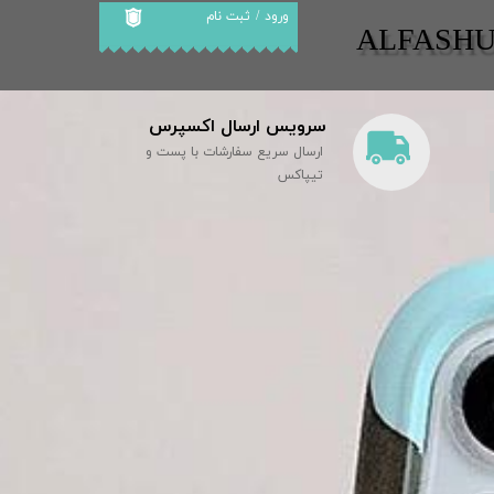
ورود
/
ثبت نام
​​ALFASH
حساب کاربری من
تغییر گذر واژه
سرویس ارسال اکسپرس
سفارشات
ارسال سریع سفارشات با پست و
خروج از حساب
تیپاکس
کاربری