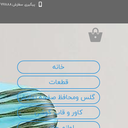
پیگیری سفارش:09339477888
۰
خانه
قطعات
گلس ومحافظ صفحه نمایش
کاور و قاب گوشی
لوازم جانبی