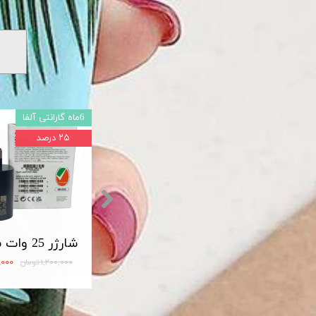
6ماه گارانتی آلفا
۲۵ درصد
شارژر اصلی سامسونگ سوپر فست 45 وات مدل Travel Adapter Super Fast 45W Type-C (EP-TA845)
مبدل OTG تایپ سی لایت دار USB3
۱۲۰,۰۰۰ تومان
۹۰۰,۰۰۰
۱,۲۰۰,۰۰۰ تومان