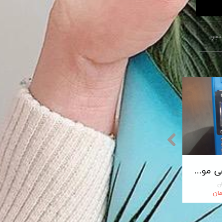
جو
پایانه فروشگاهی مورفان MoreFun مدل H9