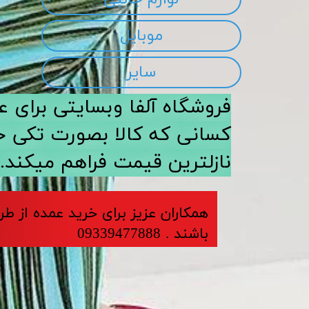
موبایل
سایر
​​فروشگاه آلفا وبسایتی برا
کسانی که کالا بصورت تکی خری
نازلترین قیمت فراهم میکند.
​​​همکاران عزیز برای خرید عمده از ط
باشند . 09339477888