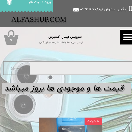
ورود
/
ثبت نام
پیگیری سفارش:09339477888
حساب کاربری من
​​ALFASHUP.COM
تغییر گذر واژه
سرویس ارسال اکسپرس
سفارشات
۰
ارسال سریع سفارشات با پست و تیپاکس
خروج از حساب کاربری
جستجو
قیمت ها و مو
جودی ها بروز میباشد
۸ درصد