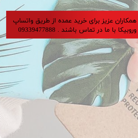
​​​همکاران عزیز برای خرید عمده از طریق واتساپ
وروبیکا با ما در تماس باشند . 09339477888