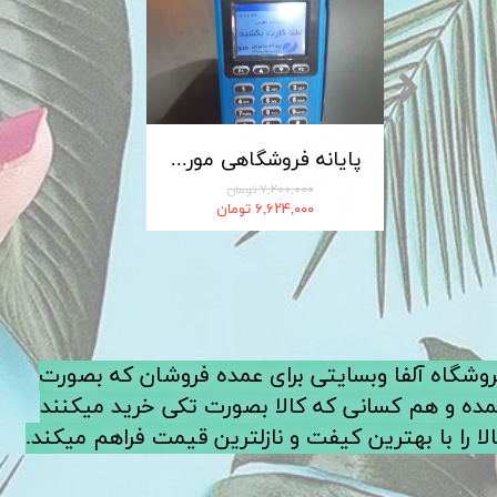
کابل شارژ MICRO-USB اندروید LDNIO الدینیو مدل XS-07 متراژ 1 متر
پایانه فروشگاهی مورفان MoreFun مدل H9
۷,۲۰۰,۰۰۰ تومان
۶,۶۲۴,۰۰۰ تومان
فروشگاه آلفا وبسایتی برای عمده فروشان که بصورت
ده و هم کسانی که کالا بصورت تکی خرید میکنند
لا را با بهترین کیفت و نازلترین قیمت فراهم میکند.