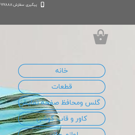
پیگیری سفارش:09339477888
۰
خانه
قطعات
گلس ومحافظ صفحه نمایش
کاور و قاب گوشی
لوازم جانبی