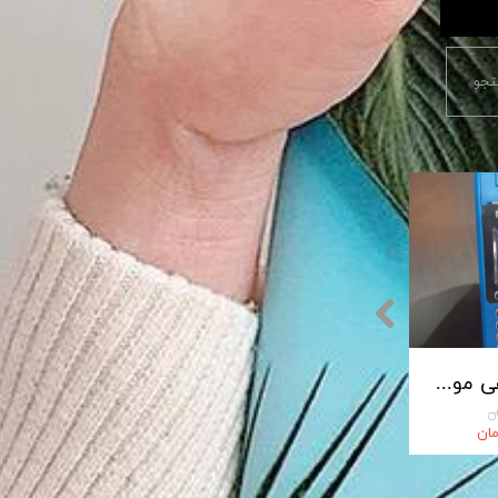
جو
پایانه فروشگاهی مورفان MoreFun مدل H9