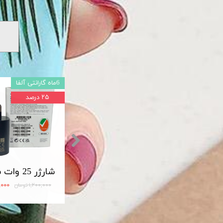
6ماه گارانتی آلفا
۲۵ درصد
شارژر اصلی سامسونگ سوپر فست 45 وات مدل Travel Adapter Super Fast 45W Type-C (EP-TA845)
مبدل OTG تایپ سی لایت دار USB3
۱۲۰,۰۰۰ تومان
۹۰۰,۰۰۰
۱,۲۰۰,۰۰۰ تومان