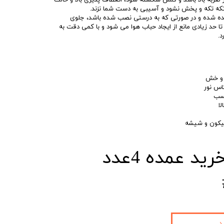
 ضربه بالا باشد و گلس شکسته شود، انعظاف پذیری بالا و حالت
که تکه و پخش نشود و آسیبی به دست شما نزند.
یده شده و در صورتی که به درستی نصب شده باشد، جلوی
ا حد زیادی مانع از ایجاد حباب هوا می شود و با کمی دقت به
.
ط و خش
کاس نور
چسب
لا
یکون و شیشه
## حداقل خرید عمده 4عدد
د