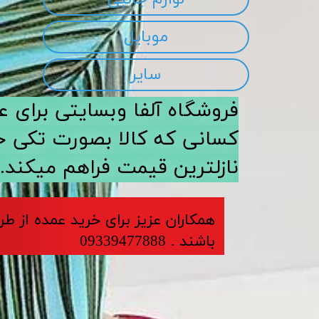
موبایل
سایر
​​فروشگاه آلفا وبسایتی برا
کسانی که کالا بصورت تکی خری
نازلترین قیمت فراهم میکند.
​​​همکاران عزیز برای خرید عمده از ط
باشند . 09339477888