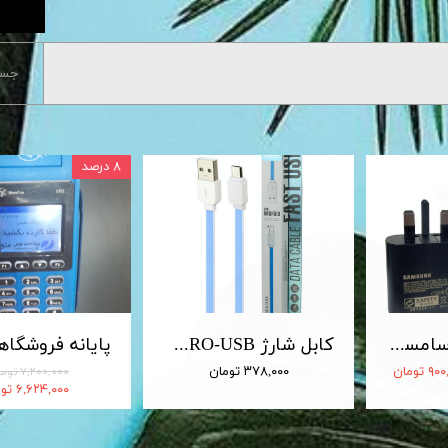
جست
۸ درصد
شارژر 25 وات سامسونگ اصلی 25W Travel Adapter
کابل شارژ MICRO-USB اندروید LDNIO الدینیو مدل XS-07 متراژ 1 متر
 تومان
۳۷۸,۰۰۰ تومان
۷,۲۰۰,۰۰۰ تومان
۶,۶۲۴,۰۰۰ تومان