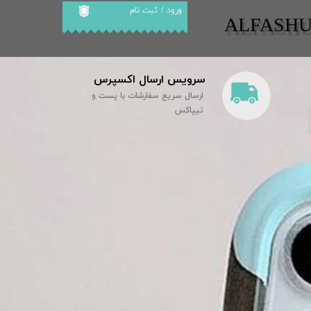
ورود
/
ثبت نام
​​ALFASH
حساب کاربری من
تغییر گذر واژه
سرویس ارسال اکسپرس
سفارشات
ارسال سریع سفارشات با پست و
خروج از حساب
تیپاکس
کاربری