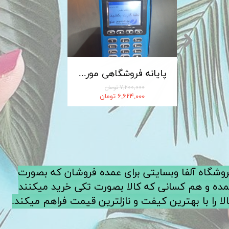
کابل شارژ MICRO-USB اندروید LDNIO الدینیو مدل XS-07 متراژ 1 متر
پایانه فروشگاهی مورفان MoreFun مدل H9
۷,۲۰۰,۰۰۰ تومان
۶,۶۲۴,۰۰۰ تومان
فروشگاه آلفا وبسایتی برای عمده فروشان که بصورت
ده و هم کسانی که کالا بصورت تکی خرید میکنند
لا را با بهترین کیفت و نازلترین قیمت فراهم میکند.