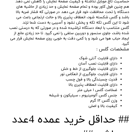
حساسیت تاچ موبایل نداشته و کیفیت صفحه نمایش را کاهش نمی دهد.
هم چنین فول کاور بوده و تمام صفحه نمایش و حد زیادی از حاشیه های
دستگاه را تحت محافظت خود قرار می دهد. در صورتی که فشار ضربه بالا
باشد و گلس شکسته شود، انعظاف پذیری بالا و حالت ارتجاعی باعث می
شود تا این گلس تکه تکه و پخش نشود و آسیبی به دست شما نزند.
گلس متناسب با ابعاد دستگاه تراشیده شده و در صورتی که به درستی نصب
شده باشد، جلوی سنسور و دوربین سلفی را نمی گیرد. تا حد زیادی مانع از
ایجاد حباب هوا می شود و با کمی دقت به خوبی روی صفحه نمایش قرار می
گیرد.
مشخصات گلس :
دارای قابلیت آنتی شوک
دارای قابلیت نصب آسان
دارای قابلیت جلوگیری از خط و خش
دارای قابلیت جلوگیری از انعکاس نور
قدرت چسبندگی بالا و فول چسب
دارای قابلیت انعظاف پذیری بالا
ضخامت گلس ۱ میلی متر
جنس گلس آلومینیوم ، سیلیکون و شیشه
وزن گلس ۱۲ گرم
کیفیت بالا و اصلی
## حداقل خرید عمده 4عدد