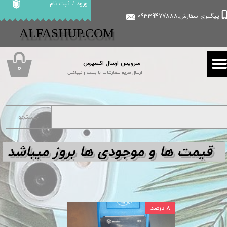
ورود
/
ثبت نام
پیگیری سفارش:09339477888
حساب کاربری من
​​ALFASHUP.COM
تغییر گذر واژه
سرویس ارسال اکسپرس
سفارشات
۰
ارسال سریع سفارشات با پست و تیپاکس
خروج از حساب کاربری
جستجو
قیمت ها و مو
جودی ها بروز میباشد
۸ درصد