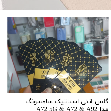
گلس انتی استاتیک سامسونگ
مدلA72 5G & A72 & A92