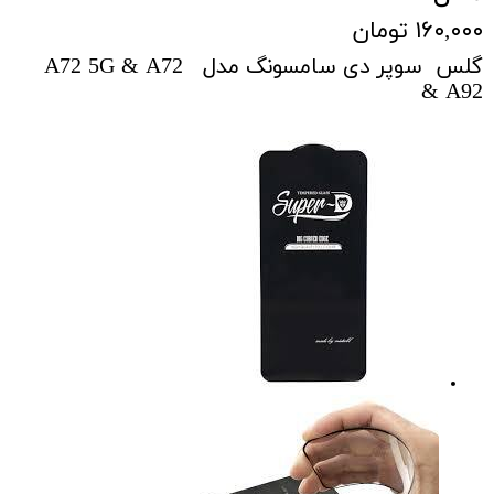
۱۶۰,۰۰۰ تومان
گلس سوپر دی سامسونگ مدل A72 5G & A72
& A92