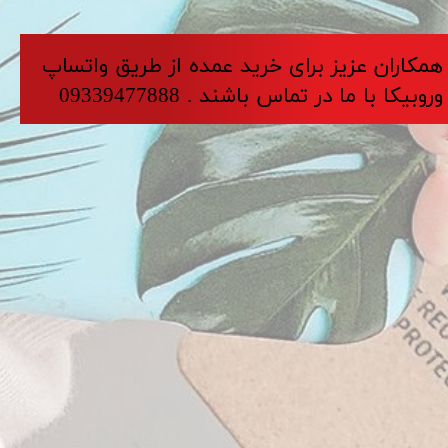
​​​همکاران عزیز برای خرید عمده از طریق واتساپ
وروبیکا با ما در تماس باشند . 09339477888