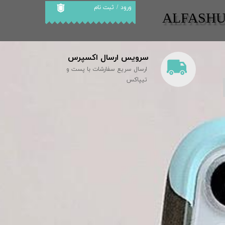
ورود
/
ثبت نام
​​ALFASH
حساب کاربری من
تغییر گذر واژه
سرویس ارسال اکسپرس
سفارشات
ارسال سریع سفارشات با پست و
خروج از حساب
تیپاکس
کاربری