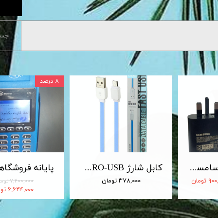
جست
۸ درصد
شارژر 25 وات سامسونگ اصلی 25W Travel Adapter
کابل شارژ MICRO-USB اندروید LDNIO الدینیو مدل XS-07 متراژ 1 متر
 تومان
۳۷۸,۰۰۰ تومان
۷,۲۰۰,۰۰۰ تومان
۶,۶۲۴,۰۰۰ تومان