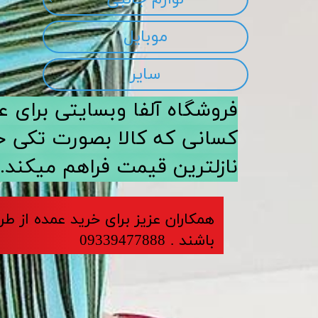
موبایل
سایر
​​فروشگاه آلفا وبسایتی برا
کسانی که کالا بصورت تکی خری
نازلترین قیمت فراهم میکند.
​​​همکاران عزیز برای خرید عمده از ط
باشند . 09339477888