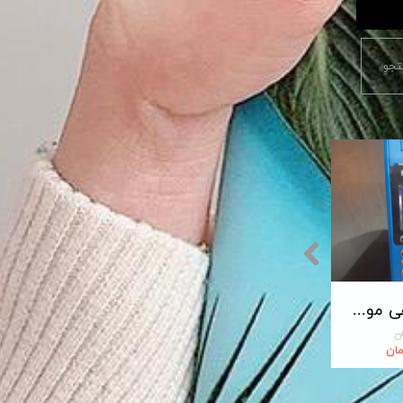
جو
پایانه فروشگاهی مورفان MoreFun مدل H9