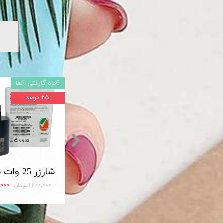
6ماه گارانتی آلفا
۲۵ درصد
شارژر اصلی سامسونگ سوپر فست 45 وات مدل Travel Adapter Super Fast 45W Type-C (EP-TA845)
مبدل OTG تایپ سی لایت دار USB3
۱۲۰,۰۰۰ تومان
۹۰۰,۰۰۰
۱,۲۰۰,۰۰۰ تومان