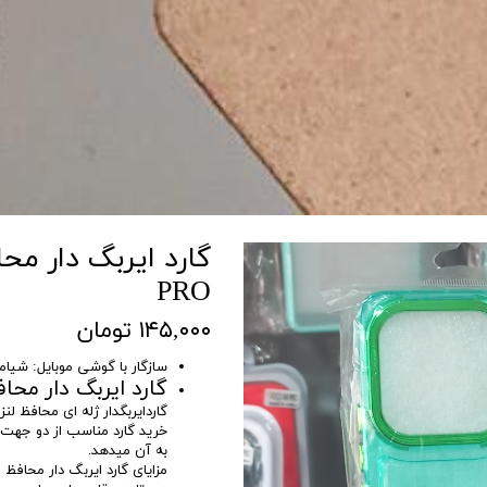
PRO
۱۴۵,۰۰۰ تومان
سازگار با گوشی موبایل: شیامی 3PRO
گارد ایربگ دار محافظ لن
گاردایربگدار ژله ای محافظ لن
خرید گارد مناسب از دو جهت
به آن میدهد.
مزایای گارد ایربگ دار محافظ لن