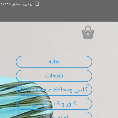
پیگیری سفارش:09339477888
۰
خانه
قطعات
گلس ومحافظ صفحه نمایش
کاور و قاب گوشی
لوازم جانبی