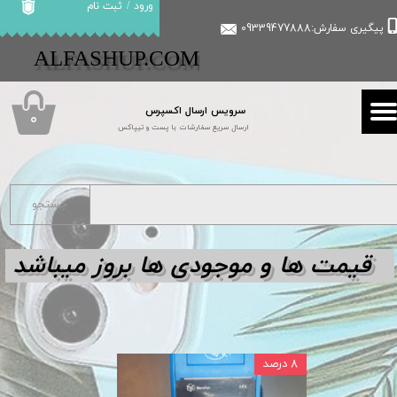
ورود
/
ثبت نام
پیگیری سفارش:09339477888
حساب کاربری من
​​ALFASHUP.COM
تغییر گذر واژه
سرویس ارسال اکسپرس
سفارشات
۰
ارسال سریع سفارشات با پست و تیپاکس
خروج از حساب کاربری
جستجو
قیمت ها و مو
جودی ها بروز میباشد
۸ درصد