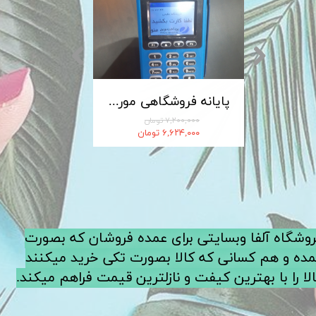
کابل شارژ MICRO-USB اندروید LDNIO الدینیو مدل XS-07 متراژ 1 متر
پایانه فروشگاهی مورفان MoreFun مدل H9
۷,۲۰۰,۰۰۰ تومان
۶,۶۲۴,۰۰۰ تومان
فروشگاه آلفا وبسایتی برای عمده فروشان که بصورت
ده و هم کسانی که کالا بصورت تکی خرید میکنند
لا را با بهترین کیفت و نازلترین قیمت فراهم میکند.