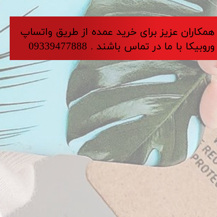
​​​همکاران عزیز برای خرید عمده از طریق واتساپ
وروبیکا با ما در تماس باشند . 09339477888