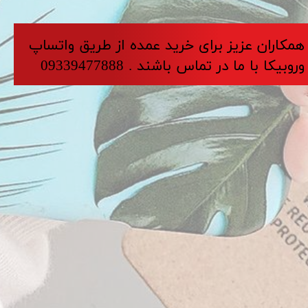
​​​همکاران عزیز برای خرید عمده از طریق واتساپ
وروبیکا با ما در تماس باشند . 09339477888