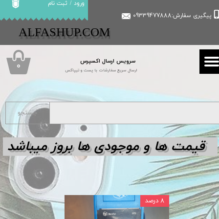
ورود
/
ثبت نام
پیگیری سفارش:09339477888
حساب کاربری من
​​ALFASHUP.COM
تغییر گذر واژه
سرویس ارسال اکسپرس
سفارشات
۰
ارسال سریع سفارشات با پست و تیپاکس
خروج از حساب کاربری
جستجو
قیمت ها و مو
جودی ها بروز میباشد
۸ درصد