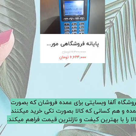
کابل شارژ MICRO-USB اندروید LDNIO الدینیو مدل XS-07 متراژ 1 متر
پایانه فروشگاهی مورفان MoreFun مدل H9
۷,۲۰۰,۰۰۰ تومان
۶,۶۲۴,۰۰۰ تومان
فروشگاه آلفا وبسایتی برای عمده فروشان که بصورت
ده و هم کسانی که کالا بصورت تکی خرید میکنند
لا را با بهترین کیفت و نازلترین قیمت فراهم میکند.