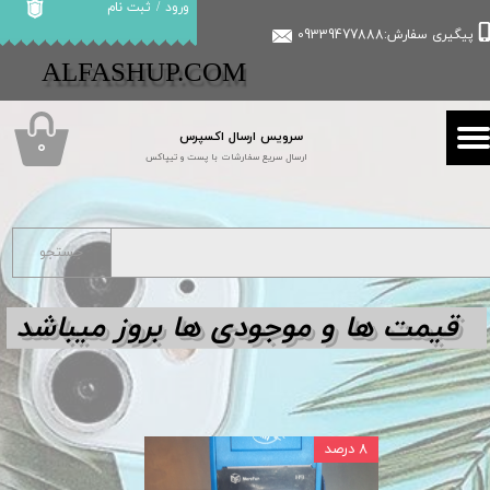
ورود
/
ثبت نام
پیگیری سفارش:09339477888
حساب کاربری من
​​ALFASHUP.COM
تغییر گذر واژه
سرویس ارسال اکسپرس
سفارشات
۰
ارسال سریع سفارشات با پست و تیپاکس
خروج از حساب کاربری
جستجو
قیمت ها و مو
جودی ها بروز میباشد
۸ درصد