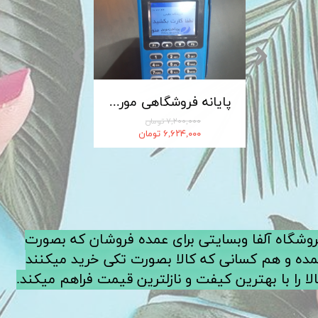
کابل شارژ MICRO-USB اندروید LDNIO الدینیو مدل XS-07 متراژ 1 متر
پایانه فروشگاهی مورفان MoreFun مدل H9
۷,۲۰۰,۰۰۰ تومان
۶,۶۲۴,۰۰۰ تومان
فروشگاه آلفا وبسایتی برای عمده فروشان که بصورت
ده و هم کسانی که کالا بصورت تکی خرید میکنند
لا را با بهترین کیفت و نازلترین قیمت فراهم میکند.