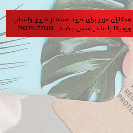
​​​همکاران عزیز برای خرید عمده از طریق واتساپ
وروبیکا با ما در تماس باشند . 09339477888