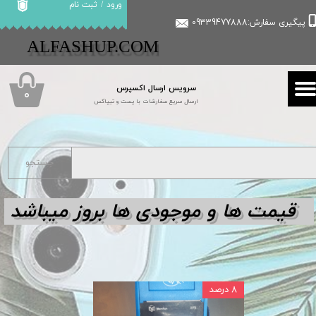
ورود
/
ثبت نام
پیگیری سفارش:09339477888
حساب کاربری من
​​ALFASHUP.COM
تغییر گذر واژه
سرویس ارسال اکسپرس
سفارشات
۰
ارسال سریع سفارشات با پست و تیپاکس
خروج از حساب کاربری
جستجو
قیمت ها و مو
جودی ها بروز میباشد
۸ درصد