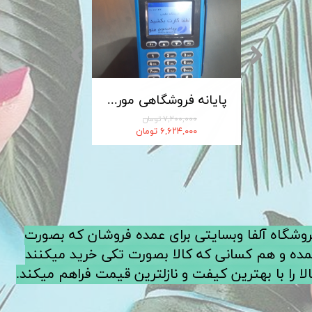
کابل شارژ MICRO-USB اندروید LDNIO الدینیو مدل XS-07 متراژ 1 متر
پایانه فروشگاهی مورفان MoreFun مدل H9
۷,۲۰۰,۰۰۰ تومان
۶,۶۲۴,۰۰۰ تومان
فروشگاه آلفا وبسایتی برای عمده فروشان که بصورت
ده و هم کسانی که کالا بصورت تکی خرید میکنند
لا را با بهترین کیفت و نازلترین قیمت فراهم میکند.