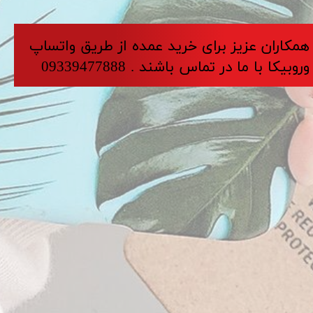
​​​همکاران عزیز برای خرید عمده از طریق واتساپ
وروبیکا با ما در تماس باشند . 09339477888