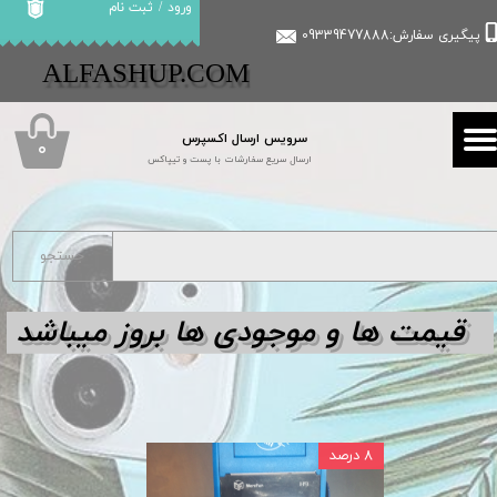
ورود
/
ثبت نام
پیگیری سفارش:09339477888
حساب کاربری من
​​ALFASHUP.COM
تغییر گذر واژه
سرویس ارسال اکسپرس
سفارشات
۰
ارسال سریع سفارشات با پست و تیپاکس
خروج از حساب کاربری
جستجو
قیمت ها و مو
جودی ها بروز میباشد
۸ درصد