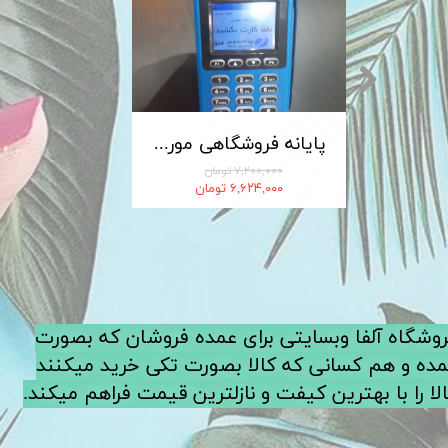
کابل شارژ MICRO-USB اندروید LDNIO الدینیو مدل XS-07 متراژ 1 متر
پایانه فروشگاهی مورفان MoreFun مدل H9
۷,۲۰۰,۰۰۰ تومان
۶,۶۲۴,۰۰۰ تومان
فروشگاه آلفا وبسایتی برای عمده فروشان که بصورت
ده و هم کسانی که کالا بصورت تکی خرید میکنند
لا را با بهترین کیفت و نازلترین قیمت فراهم میکند.