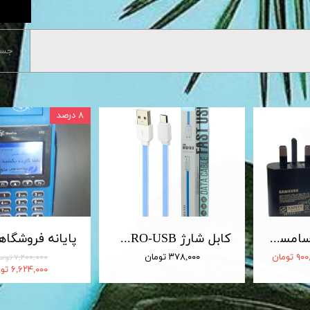
جست
۸ درصد
شارژر 25 وات سامسونگ اصلی 25W Travel Adapter
کابل شارژ MICRO-USB اندروید LDNIO الدینیو مدل XS-07 متراژ 1 متر
 تومان
۳۷۸,۰۰۰ تومان
۷,۲۰۰,۰۰۰ تومان
۶,۶۲۴,۰۰۰ تومان