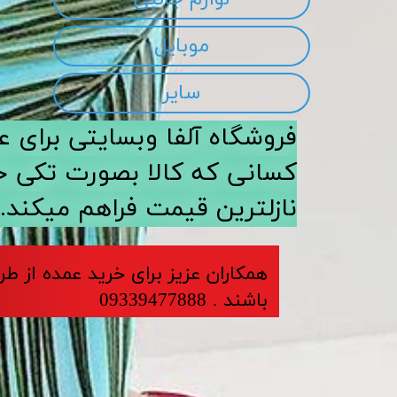
موبایل
سایر
​​فروشگاه آلفا وبسایتی برا
کسانی که کالا بصورت تکی خری
نازلترین قیمت فراهم میکند.
​​​همکاران عزیز برای خرید عمده از ط
باشند . 09339477888