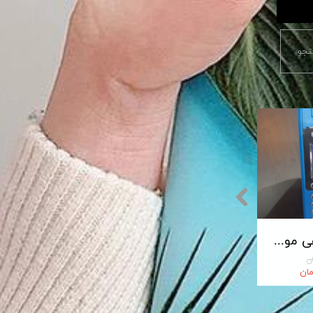
جو
پایانه فروشگاهی مورفان MoreFun مدل H9