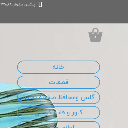
پیگیری سفارش:09339477888
۰
خانه
قطعات
گلس ومحافظ صفحه نمایش
کاور و قاب گوشی
لوازم جانبی