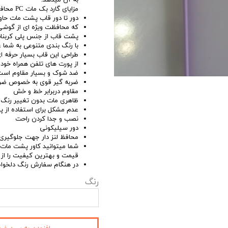
به آن میدهد.
مزایای گارد بک مات PC محافظ لنزدار:
دور تا دور قاب پشت مات حاو
که محافظت ویژه ای از گوشی 
پشت قاب از جنس پلی کربنات
با رنگ بندی متنوعی به شما
طراحی این قاب بسیار حرفه ا
از پورت های تلفن همراه خو
ضد شوک و بسیار مقاوم است
ضربه گیر قوی به خصوص ضرب
مقاوم دربرابر خط و خش
ظاهری مات بدون تغییر رنگ و
عدم مشکل برای استفاده از پ
نصب و جدا کردن راحت
دور سیلیکونی
محافظ لنز دار جهت جلوگیری ا
قیمت و بهترین کیفیت را از ف
در هنگام سفارش رنگ دلخواه گا
رنگ