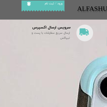
ورود
/
ثبت نام
​​ALFASH
حساب کاربری من
تغییر گذر واژه
سرویس ارسال اکسپرس
سفارشات
ارسال سریع سفارشات با پست و
خروج از حساب
تیپاکس
کاربری