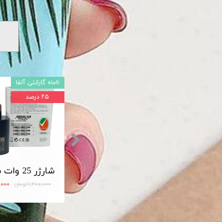
6ماه گارانتی آلفا
۲۵ درصد
شارژر اصلی سامسونگ سوپر فست 45 وات مدل Travel Adapter Super Fast 45W Type-C (EP-TA845)
مبدل OTG تایپ سی لایت دار USB3
۱۲۰,۰۰۰ تومان
۹۰۰,۰۰۰
۱,۲۰۰,۰۰۰ تومان