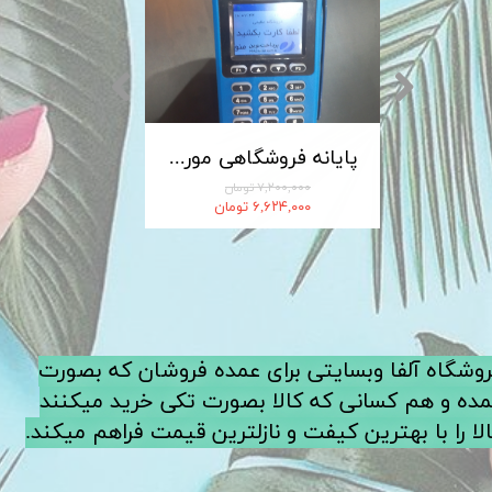
کابل شارژ MICRO-USB اندروید LDNIO الدینیو مدل XS-07 متراژ 1 متر
پایانه فروشگاهی مورفان MoreFun مدل H9
۷,۲۰۰,۰۰۰ تومان
۶,۶۲۴,۰۰۰ تومان
فروشگاه آلفا وبسایتی برای عمده فروشان که بصورت
ده و هم کسانی که کالا بصورت تکی خرید میکنند
لا را با بهترین کیفت و نازلترین قیمت فراهم میکند.