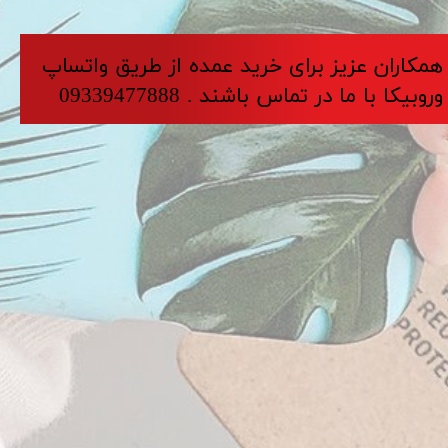
​​​همکاران عزیز برای خرید عمده از طریق واتساپ
وروبیکا با ما در تماس باشند . 09339477888