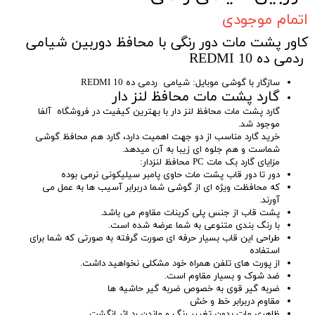
اتمام موجودی
کاور پشت مات دور رنگی با محافظ دوربین شیامی
ردمی ده REDMI 10
سازگار با گوشی موبایل: شیامی ردمی ده REDMI 10
گارد پشت مات محافظ لنز دار
گارد پشت مات محافظ لنز دار با بهترین کیفیت در فروشگاه آلفا
موجود شد.
خرید گارد مناسب از دو جهت اهمیت دارد، گارد هم محافظ گوشی
شماست و هم جلوه ای زیبا به آن میدهد.
مزایای گارد بک مات PC محافظ لنزدار:
دور تا دور قاب پشت مات حاوی پامبر سیلیکونی نرمی بوده
که محافظت ویژه ای از گوشی شما دربرابر آسیب ها به عمل می
آورند.
پشت قاب از جنس پلی کربنات مقاوم می باشد.
با رنگ بندی متنوعی به شما عرضه شده است.
طراحی این قاب بسیار حرفه ای صورت گرفته به صورتی که شما برای
استفاده
از پورت های تلفن همراه خود مشکلی نخواهید داشت.
ضد شوک و بسیار مقاوم است.
ضربه گیر قوی به خصوص ضربه گیر حاشیه ها
مقاوم دربرابر خط و خش
ظاهری مات بدون تغییر رنگ و ماندن رد اثر انگشت