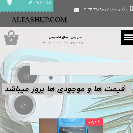
ورود
/
ثبت نام
پیگیری سفارش:09339477888
حساب کاربری من
​​ALFASHUP.COM
تغییر گذر واژه
سرویس ارسال اکسپرس
سفارشات
۰
ارسال سریع سفارشات با پست و تیپاکس
خروج از حساب کاربری
جستجو
قیمت ها و مو
جودی ها بروز میباشد
۸ درصد