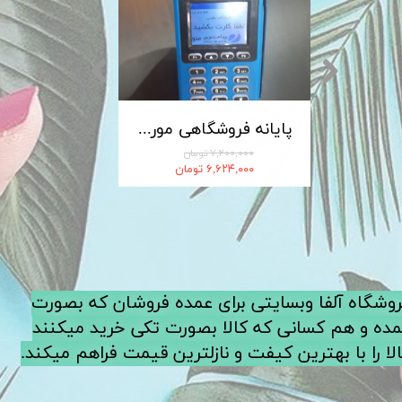
کابل شارژ MICRO-USB اندروید LDNIO الدینیو مدل XS-07 متراژ 1 متر
پایانه فروشگاهی مورفان MoreFun مدل H9
۷,۲۰۰,۰۰۰ تومان
۶,۶۲۴,۰۰۰ تومان
فروشگاه آلفا وبسایتی برای عمده فروشان که بصورت
ده و هم کسانی که کالا بصورت تکی خرید میکنند
لا را با بهترین کیفت و نازلترین قیمت فراهم میکند.