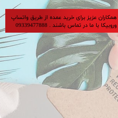
​​​همکاران عزیز برای خرید عمده از طریق واتساپ
وروبیکا با ما در تماس باشند . 09339477888