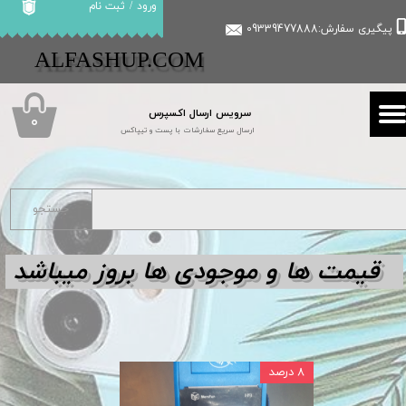
ورود
/
ثبت نام
پیگیری سفارش:09339477888
حساب کاربری من
​​ALFASHUP.COM
تغییر گذر واژه
سرویس ارسال اکسپرس
سفارشات
۰
ارسال سریع سفارشات با پست و تیپاکس
خروج از حساب کاربری
جستجو
قیمت ها و مو
جودی ها بروز میباشد
۸ درصد