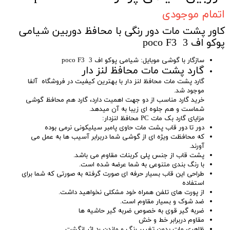
اتمام موجودی
کاور پشت مات دور رنگی با محافظ دوربین شیامی
پوکو اف 3 poco F3
سازگار با گوشی موبایل: شیامی پوکو اف 3 poco F3
گارد پشت مات محافظ لنز دار
گارد پشت مات محافظ لنز دار با بهترین کیفیت در فروشگاه آلفا
موجود شد.
خرید گارد مناسب از دو جهت اهمیت دارد، گارد هم محافظ گوشی
شماست و هم جلوه ای زیبا به آن میدهد.
مزایای گارد بک مات PC محافظ لنزدار:
دور تا دور قاب پشت مات حاوی پامبر سیلیکونی نرمی بوده
که محافظت ویژه ای از گوشی شما دربرابر آسیب ها به عمل می
آورند.
پشت قاب از جنس پلی کربنات مقاوم می باشد.
با رنگ بندی متنوعی به شما عرضه شده است.
طراحی این قاب بسیار حرفه ای صورت گرفته به صورتی که شما برای
استفاده
از پورت های تلفن همراه خود مشکلی نخواهید داشت.
ضد شوک و بسیار مقاوم است.
ضربه گیر قوی به خصوص ضربه گیر حاشیه ها
مقاوم دربرابر خط و خش
ظاهری مات بدون تغییر رنگ و ماندن رد اثر انگشت