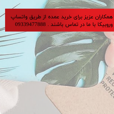
​​​همکاران عزیز برای خرید عمده از طریق واتساپ
وروبیکا با ما در تماس باشند . 09339477888