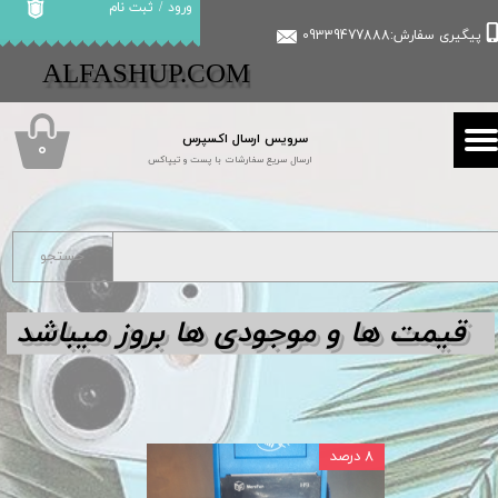
ورود
/
ثبت نام
پیگیری سفارش:09339477888
حساب کاربری من
​​ALFASHUP.COM
تغییر گذر واژه
سرویس ارسال اکسپرس
سفارشات
۰
ارسال سریع سفارشات با پست و تیپاکس
خروج از حساب کاربری
جستجو
قیمت ها و مو
جودی ها بروز میباشد
۸ درصد