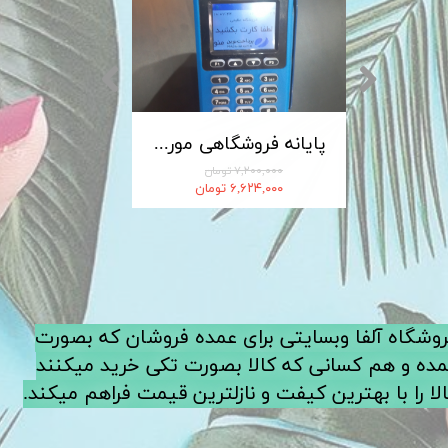
کابل شارژ MICRO-USB اندروید LDNIO الدینیو مدل XS-07 متراژ 1 متر
پایانه فروشگاهی مورفان MoreFun مدل H9
۷,۲۰۰,۰۰۰ تومان
۶,۶۲۴,۰۰۰ تومان
فروشگاه آلفا وبسایتی برای عمده فروشان که بصورت
ده و هم کسانی که کالا بصورت تکی خرید میکنند
لا را با بهترین کیفت و نازلترین قیمت فراهم میکند.