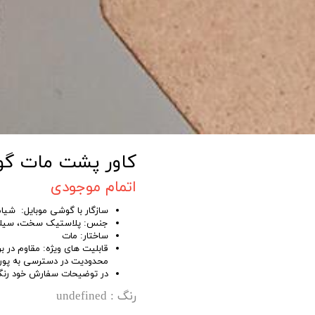
کاور پشت مات گوشی شی
اتمام موجودی
سازگار با گوشی موبایل: شیامی OTE 10
جنس: پلاستیک سخت، سیل
ساختار: مات
قابلیت های ویژه: مقاوم در
محدودیت در دسترسی به پور
در توضیحات سفارش خود رنگ دل
رنگ
: undefined