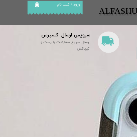
ورود
/
ثبت نام
​​ALFASH
حساب کاربری من
تغییر گذر واژه
سرویس ارسال اکسپرس
سفارشات
ارسال سریع سفارشات با پست و
خروج از حساب
تیپاکس
کاربری