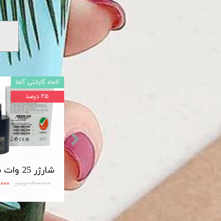
6ماه گارانتی آلفا
۲۵ درصد
شارژر اصلی سامسونگ سوپر فست 45 وات مدل Travel Adapter Super Fast 45W Type-C (EP-TA845)
مبدل OTG تایپ سی لایت دار USB3
۱۲۰,۰۰۰ تومان
۹۰۰,۰۰۰
۱,۲۰۰,۰۰۰ تومان