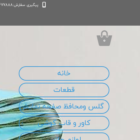
پیگیری سفارش:09339477888
۰
خانه
قطعات
گلس ومحافظ صفحه نمایش
کاور و قاب گوشی
لوازم جانبی