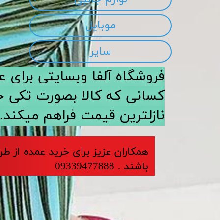
موبایل
سایر
​​فروشگاه آلفا وبسایتی برا
کسانی که کالا بصورت تکی خری
نازلترین قیمت فراهم میکند.
​​​همکاران عزیز برای خرید عمده از ط
باشند . 09339477888