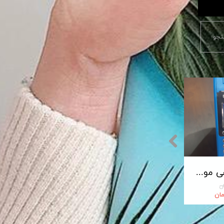
جو
پایانه فروشگاهی مورفان MoreFun مدل H9