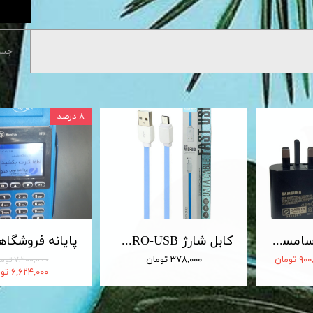
جست
۸ درصد
شارژر 25 وات سامسونگ اصلی 25W Travel Adapter
کابل شارژ MICRO-USB اندروید LDNIO الدینیو مدل XS-07 متراژ 1 متر
 تومان
۳۷۸,۰۰۰ تومان
۷,۲۰۰,۰۰۰ تومان
۶,۶۲۴,۰۰۰ تومان