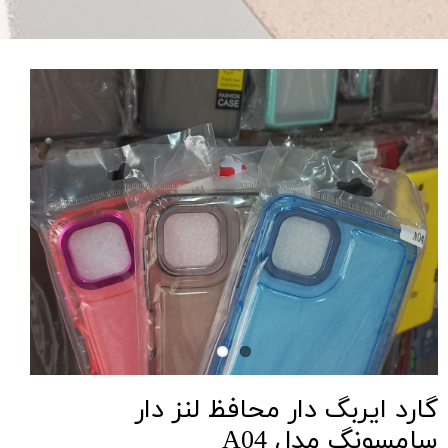
گارد ایربگ دار محافظ لنز دار
سامسونگ مدل A04