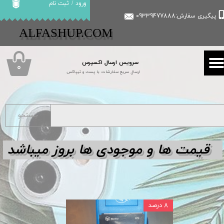
ورود
/
ثبت نام
پیگیری سفارش:09339477888
حساب کاربری من
​​ALFASHUP.COM
تغییر گذر واژه
سرویس ارسال اکسپرس
سفارشات
۰
ارسال سریع سفارشات با پست و تیپاکس
خروج از حساب کاربری
جستجو
قیمت ها و مو
جودی ها بروز میباشد
۸ درصد