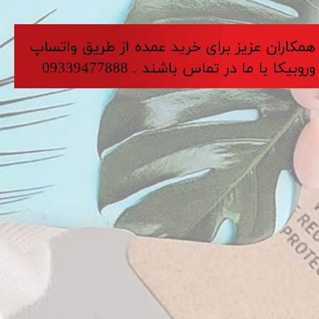
​​​همکاران عزیز برای خرید عمده از طریق واتساپ
وروبیکا با ما در تماس باشند . 09339477888