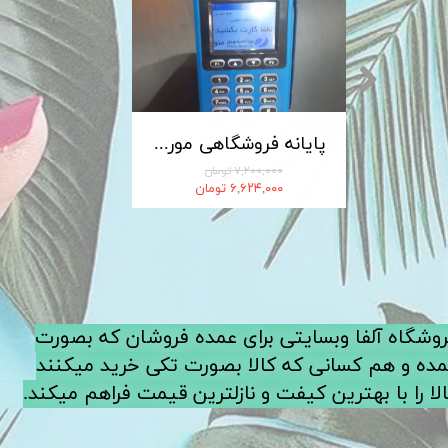
کابل شارژ MICRO-USB اندروید LDNIO الدینیو مدل XS-07 متراژ 1 متر
پایانه فروشگاهی مورفان MoreFun مدل H9
۷,۲۰۰,۰۰۰ تومان
۶,۶۲۴,۰۰۰ تومان
فروشگاه آلفا وبسایتی برای عمده فروشان که بصورت
ده و هم کسانی که کالا بصورت تکی خرید میکنند
لا را با بهترین کیفت و نازلترین قیمت فراهم میکند.