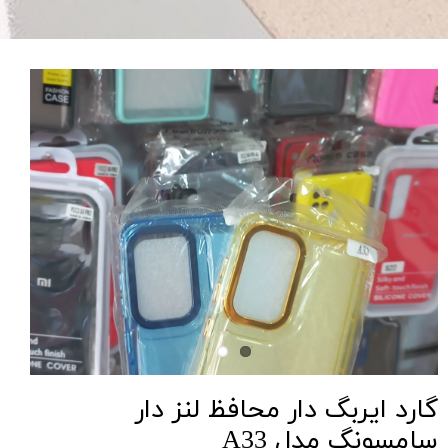
گارد ایربگ دار محافظ لنز دار
سامسونگ مدل A33