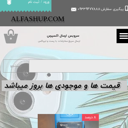
ورود
/
ثبت نام
پیگیری سفارش:09339477888
حساب کاربری من
​​ALFASHUP.COM
تغییر گذر واژه
سرویس ارسال اکسپرس
سفارشات
۰
ارسال سریع سفارشات با پست و تیپاکس
خروج از حساب کاربری
جستجو
قیمت ها و مو
جودی ها بروز میباشد
۸ درصد