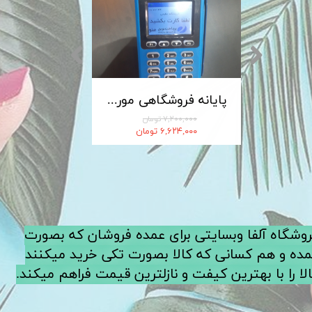
کابل شارژ MICRO-USB اندروید LDNIO الدینیو مدل XS-07 متراژ 1 متر
پایانه فروشگاهی مورفان MoreFun مدل H9
۷,۲۰۰,۰۰۰ تومان
۶,۶۲۴,۰۰۰ تومان
فروشگاه آلفا وبسایتی برای عمده فروشان که بصورت
ده و هم کسانی که کالا بصورت تکی خرید میکنند
لا را با بهترین کیفت و نازلترین قیمت فراهم میکند.