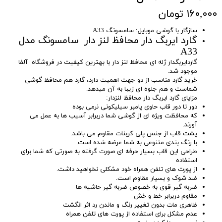
۱۶۰,۰۰۰ تومان
سازگار با گوشی موبایل: سامسونگ A33
گارد ایربگ دار محافظ لنز دار سامسونگ مدل
A33
گاردایربگدار ژله ای محافظ لنز دار با بهترین کیفیت در فروشگاه آلفا
موجود شد.
خرید گارد مناسب از دو جهت اهمیت دارد، گارد هم محافظ گوشی
شماست و هم جلوه ای زیبا به آن میدهد.
مزایای گارد ایربگ دار محافظ لنزدار:
دور تا دور قاب حاوی پامبر سیلیکونی نرمی بوده
که محافظت ویژه ای از گوشی شما دربرابر آسیب ها به عمل می
آورند.
پشت قاب از جنس پلی کربنات مقاوم می باشد.
با رنگ بندی متنوعی به شما عرضه شده است.
طراحی این قاب بسیار حرفه ای صورت گرفته به صورتی که شما برای
استفاده
از پورت های تلفن همراه خود مشکلی نخواهید داشت.
ضد شوک و بسیار مقاوم است.
ضربه گیر قوی به خصوص ضربه گیر حاشیه ها
مقاوم دربرابر خط و خش
ظاهری مات بدون تغییر رنگ و ماندن رد اثر انگشت
عدم مشکل برای استفاده از پورت های تلفن همراه