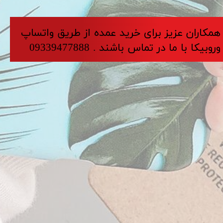
​​​همکاران عزیز برای خرید عمده از طریق واتساپ
وروبیکا با ما در تماس باشند . 09339477888