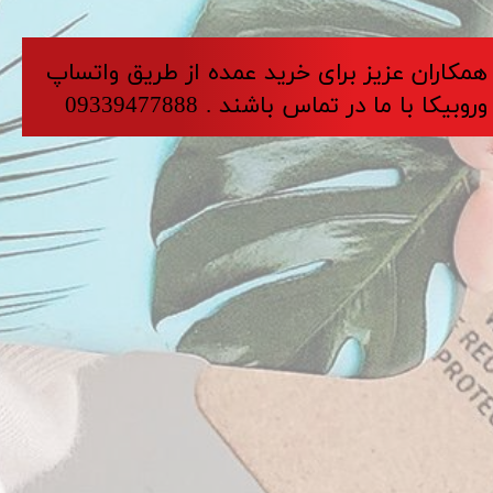
​​​همکاران عزیز برای خرید عمده از طریق واتساپ
وروبیکا با ما در تماس باشند . 09339477888