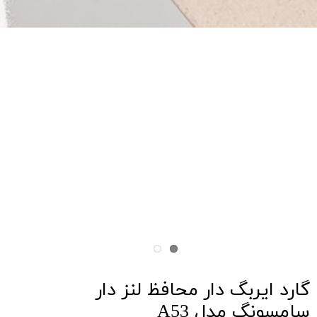
گارد ایربگ دار محافظ لنز دار
سامسونگ مدل A53