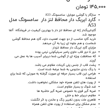
۱۴۵,۰۰۰ تومان
سازگار با گوشی موبایل: سامسونگ A53
گارد ایربگ دار محافظ لنز دار سامسونگ مدل
A53
گاردایربگدار ژله ای محافظ لنز دار با بهترین کیفیت در فروشگاه آلفا
موجود شد.
خرید گارد مناسب از دو جهت اهمیت دارد، گارد هم محافظ گوشی
شماست و هم جلوه ای زیبا به آن میدهد.
مزایای گارد ایربگ دار محافظ لنزدار:
دور تا دور قاب حاوی پامبر سیلیکونی نرمی بوده
که محافظت ویژه ای از گوشی شما دربرابر آسیب ها به عمل می
آورند.
پشت قاب از جنس پلی کربنات مقاوم می باشد.
با رنگ بندی متنوعی به شما عرضه شده است.
طراحی این قاب بسیار حرفه ای صورت گرفته به صورتی که شما برای
استفاده
از پورت های تلفن همراه خود مشکلی نخواهید داشت.
ضد شوک و بسیار مقاوم است.
ضربه گیر قوی به خصوص ضربه گیر حاشیه ها
مقاوم دربرابر خط و خش
ظاهری مات بدون تغییر رنگ و ماندن رد اثر انگشت
عدم مشکل برای استفاده از پورت های تلفن همراه