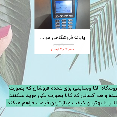
کابل شارژ MICRO-USB اندروید LDNIO الدینیو مدل XS-07 متراژ 1 متر
پایانه فروشگاهی مورفان MoreFun مدل H9
۷,۲۰۰,۰۰۰ تومان
۶,۶۲۴,۰۰۰ تومان
فروشگاه آلفا وبسایتی برای عمده فروشان که بصورت
ده و هم کسانی که کالا بصورت تکی خرید میکنند
لا را با بهترین کیفت و نازلترین قیمت فراهم میکند.