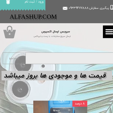
ورود
/
ثبت نام
پیگیری سفارش:09339477888
حساب کاربری من
​​ALFASHUP.COM
تغییر گذر واژه
سرویس ارسال اکسپرس
سفارشات
۰
ارسال سریع سفارشات با پست و تیپاکس
خروج از حساب کاربری
جستجو
قیمت ها و مو
جودی ها بروز میباشد
۸ درصد