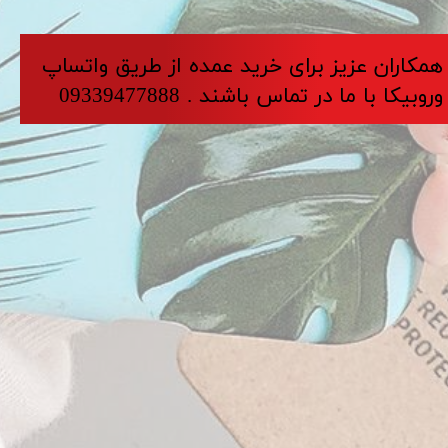
​​​همکاران عزیز برای خرید عمده از طریق واتساپ
وروبیکا با ما در تماس باشند . 09339477888