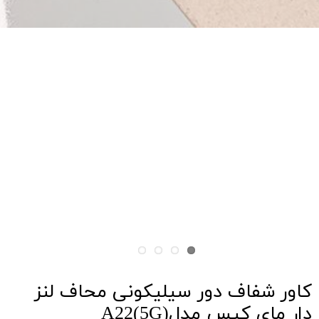
کاور شفاف دور سیلیکونی محاف لنز
دار مای کیس مدلA22(5G)