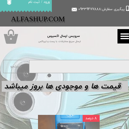
ورود
/
ثبت نام
پیگیری سفارش:09339477888
حساب کاربری من
​​ALFASHUP.COM
تغییر گذر واژه
سرویس ارسال اکسپرس
سفارشات
۰
ارسال سریع سفارشات با پست و تیپاکس
خروج از حساب کاربری
جستجو
قیمت ها و مو
جودی ها بروز میباشد
۸ درصد