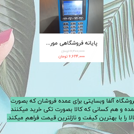
کابل شارژ MICRO-USB اندروید LDNIO الدینیو مدل XS-07 متراژ 1 متر
پایانه فروشگاهی مورفان MoreFun مدل H9
۷,۲۰۰,۰۰۰ تومان
۶,۶۲۴,۰۰۰ تومان
فروشگاه آلفا وبسایتی برای عمده فروشان که بصورت
ده و هم کسانی که کالا بصورت تکی خرید میکنند
لا را با بهترین کیفت و نازلترین قیمت فراهم میکند.