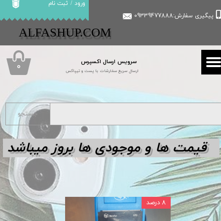
ورود
/
ثبت نام
پیگیری سفارش:09339477888
حساب کاربری من
​​ALFASHUP.COM
تغییر گذر واژه
سرویس ارسال اکسپرس
سفارشات
۰
ارسال سریع سفارشات با پست و تیپاکس
خروج از حساب کاربری
جستجو
قیمت ها و مو
جودی ها بروز میباشد
۸ درصد