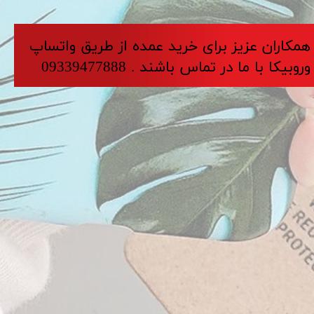
​​​همکاران عزیز برای خرید عمده از طریق واتساپ
وروبیکا با ما در تماس باشند . 09339477888