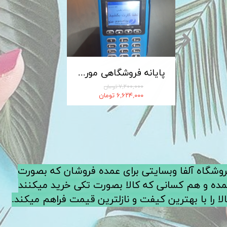
کابل شارژ MICRO-USB اندروید LDNIO الدینیو مدل XS-07 متراژ 1 متر
پایانه فروشگاهی مورفان MoreFun مدل H9
۷,۲۰۰,۰۰۰ تومان
۶,۶۲۴,۰۰۰ تومان
فروشگاه آلفا وبسایتی برای عمده فروشان که بصورت
ده و هم کسانی که کالا بصورت تکی خرید میکنند
لا را با بهترین کیفت و نازلترین قیمت فراهم میکند.