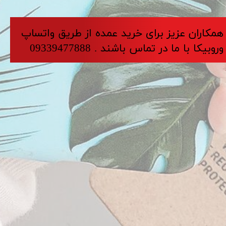
​​​همکاران عزیز برای خرید عمده از طریق واتساپ
وروبیکا با ما در تماس باشند . 09339477888