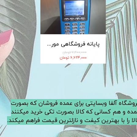
کابل شارژ MICRO-USB اندروید LDNIO الدینیو مدل XS-07 متراژ 1 متر
پایانه فروشگاهی مورفان MoreFun مدل H9
۷,۲۰۰,۰۰۰ تومان
۶,۶۲۴,۰۰۰ تومان
فروشگاه آلفا وبسایتی برای عمده فروشان که بصورت
ده و هم کسانی که کالا بصورت تکی خرید میکنند
لا را با بهترین کیفت و نازلترین قیمت فراهم میکند.