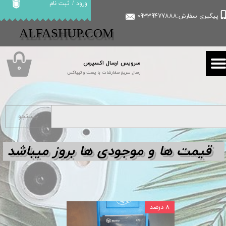
ورود
/
ثبت نام
پیگیری سفارش:09339477888
حساب کاربری من
​​ALFASHUP.COM
تغییر گذر واژه
سرویس ارسال اکسپرس
سفارشات
۰
ارسال سریع سفارشات با پست و تیپاکس
خروج از حساب کاربری
جستجو
قیمت ها و مو
جودی ها بروز میباشد
۸ درصد