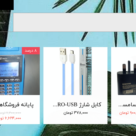
جست
۸ درصد
شارژر 25 وات سامسونگ اصلی 25W Travel Adapter
کابل شارژ MICRO-USB اندروید LDNIO الدینیو مدل XS-07 متراژ 1 متر
 تومان
۳۷۸,۰۰۰ تومان
۷,۲۰۰,۰۰۰ تومان
۶,۶۲۴,۰۰۰ تومان