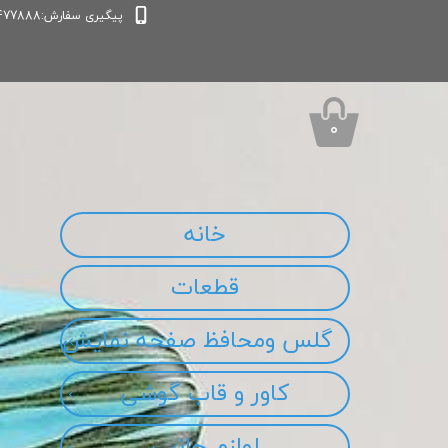
پیگیری سفارش:09339477888
۰
خانه
قطعات
گلس ومحافظ صفحه نمایش
کاور و قاب گوشی
لوازم جانبی