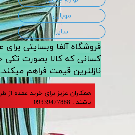
موبایل
سایر
​​فروشگاه آلفا وبسایتی برا
کسانی که کالا بصورت تکی خری
نازلترین قیمت فراهم میکند.
​​​همکاران عزیز برای خرید عمده از ط
باشند . 09339477888