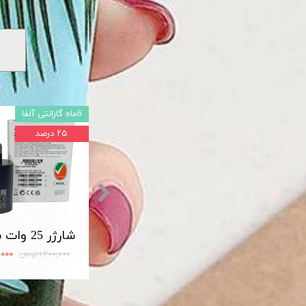
6ماه گارانتی آلفا
۲۵ درصد
شارژر اصلی سامسونگ سوپر فست 45 وات مدل Travel Adapter Super Fast 45W Type-C (EP-TA845)
مبدل OTG تایپ سی لایت دار USB3
۱۲۰,۰۰۰ تومان
۹۰۰,۰۰۰
۱,۲۰۰,۰۰۰ تومان