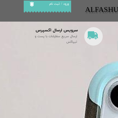
ورود
/
ثبت نام
​​ALFASH
حساب کاربری من
تغییر گذر واژه
سرویس ارسال اکسپرس
سفارشات
ارسال سریع سفارشات با پست و
خروج از حساب
تیپاکس
کاربری