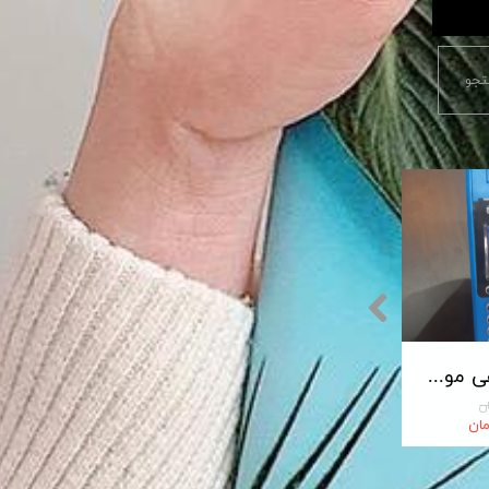
جو
پایانه فروشگاهی مورفان MoreFun مدل H9