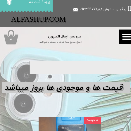
ورود
/
ثبت نام
پیگیری سفارش:09339477888
حساب کاربری من
​​ALFASHUP.COM
تغییر گذر واژه
سرویس ارسال اکسپرس
سفارشات
۰
ارسال سریع سفارشات با پست و تیپاکس
خروج از حساب کاربری
جستجو
قیمت ها و مو
جودی ها بروز میباشد
۸ درصد