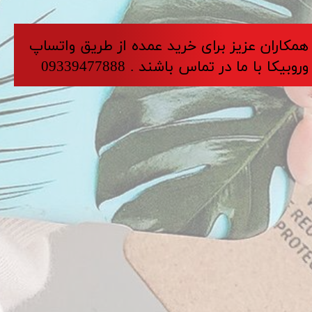
​​​همکاران عزیز برای خرید عمده از طریق واتساپ
وروبیکا با ما در تماس باشند . 09339477888