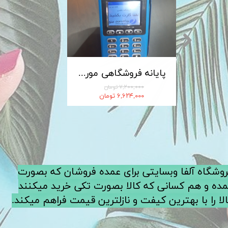
کابل شارژ MICRO-USB اندروید LDNIO الدینیو مدل XS-07 متراژ 1 متر
پایانه فروشگاهی مورفان MoreFun مدل H9
۷,۲۰۰,۰۰۰ تومان
۶,۶۲۴,۰۰۰ تومان
فروشگاه آلفا وبسایتی برای عمده فروشان که بصورت
ده و هم کسانی که کالا بصورت تکی خرید میکنند
لا را با بهترین کیفت و نازلترین قیمت فراهم میکند.