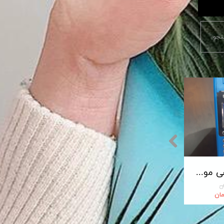
جو
پایانه فروشگاهی مورفان MoreFun مدل H9