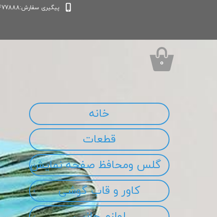
پیگیری سفارش:09339477888
۰
خانه
قطعات
گلس ومحافظ صفحه نمایش
کاور و قاب گوشی
لوازم جانبی