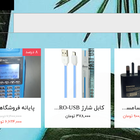
جست
۸ درصد
شارژر 25 وات سامسونگ اصلی 25W Travel Adapter
کابل شارژ MICRO-USB اندروید LDNIO الدینیو مدل XS-07 متراژ 1 متر
 تومان
۳۷۸,۰۰۰ تومان
۷,۲۰۰,۰۰۰ تومان
۶,۶۲۴,۰۰۰ تومان