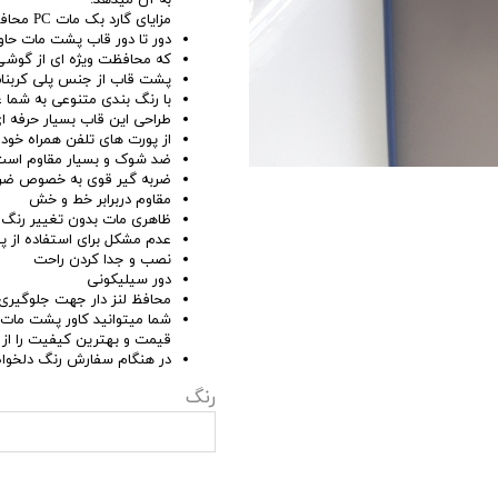
به آن میدهد.
مزایای گارد بک مات PC محافظ لنزدار:
دور تا دور قاب پشت مات حاو
که محافظت ویژه ای از گوشی 
پشت قاب از جنس پلی کربنات
با رنگ بندی متنوعی به شما
طراحی این قاب بسیار حرفه ا
از پورت های تلفن همراه خو
ضد شوک و بسیار مقاوم است
ضربه گیر قوی به خصوص ضرب
مقاوم دربرابر خط و خش
ظاهری مات بدون تغییر رنگ و
عدم مشکل برای استفاده از پ
نصب و جدا کردن راحت
دور سیلیکونی
محافظ لنز دار جهت جلوگیری ا
قیمت و بهترین کیفیت را از ف
در هنگام سفارش رنگ دلخواه گا
رنگ