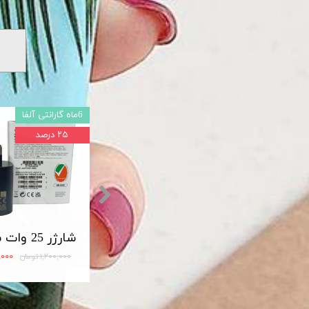
6ماه گارانتی آلفا
۲۵ درصد
شارژر اصلی سامسونگ سوپر فست 45 وات مدل Travel Adapter Super Fast 45W Type-C (EP-TA845)
مبدل OTG تایپ سی لایت دار USB3
۱۲۰,۰۰۰ تومان
۹۰۰,۰۰۰
۱,۲۰۰,۰۰۰ تومان