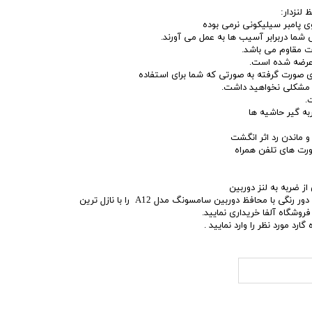
ی پامبر سیلیکونی نرمی بوده
شما دربرابر آسیب ها به عمل می آورند.
 مقاوم می باشد.
 عرضه شده است.
ی صورت گرفته به صورتی که شما برای استفاده
د مشکلی نخواهید داشت.
.
ه گیر حاشیه ها
 ماندن رد اثر انگشت
ورت های تلفن همراه
ز ضربه به لنز دوربین
شما میتوانید کاور پشت مات دور رنگی با محافظ دوربین سامسونگ مدل A12 را با نازل ترین
روشگاه آلفا خریداری نمایید.
رد مورد نظر را وارد نمایید .