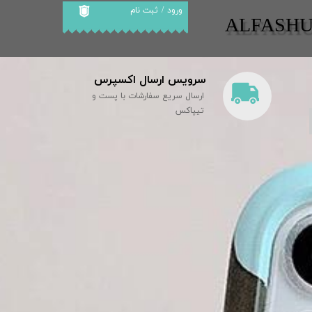
ورود
/
ثبت نام
​​ALFASH
حساب کاربری من
تغییر گذر واژه
سرویس ارسال اکسپرس
سفارشات
ارسال سریع سفارشات با پست و
خروج از حساب
تیپاکس
کاربری