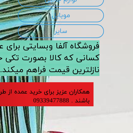
موبایل
سایر
​​فروشگاه آلفا وبسایتی برا
کسانی که کالا بصورت تکی خری
نازلترین قیمت فراهم میکند.
​​​همکاران عزیز برای خرید عمده از ط
باشند . 09339477888