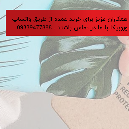
​​​همکاران عزیز برای خرید عمده از طریق واتساپ
وروبیکا با ما در تماس باشند . 09339477888