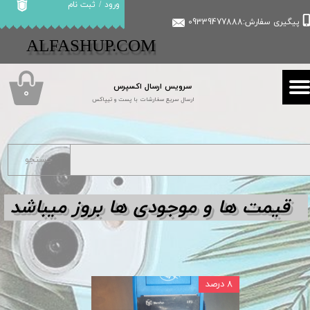
ورود
/
ثبت نام
پیگیری سفارش:09339477888
حساب کاربری من
​​ALFASHUP.COM
تغییر گذر واژه
سرویس ارسال اکسپرس
سفارشات
۰
ارسال سریع سفارشات با پست و تیپاکس
خروج از حساب کاربری
جستجو
قیمت ها و مو
جودی ها بروز میباشد
۸ درصد