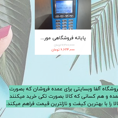
کابل شارژ MICRO-USB اندروید LDNIO الدینیو مدل XS-07 متراژ 1 متر
پایانه فروشگاهی مورفان MoreFun مدل H9
۷,۲۰۰,۰۰۰ تومان
۶,۶۲۴,۰۰۰ تومان
فروشگاه آلفا وبسایتی برای عمده فروشان که بصورت
ده و هم کسانی که کالا بصورت تکی خرید میکنند
لا را با بهترین کیفت و نازلترین قیمت فراهم میکند.