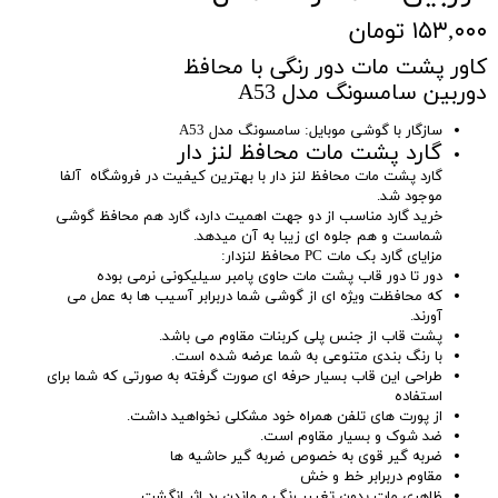
۱۵۳,۰۰۰ تومان
کاور پشت مات دور رنگی با محافظ
دوربین سامسونگ مدل A53
سازگار با گوشی موبایل: سامسونگ مدل A53
گارد پشت مات محافظ لنز دار
گارد پشت مات محافظ لنز دار با بهترین کیفیت در فروشگاه آلفا
موجود شد.
خرید گارد مناسب از دو جهت اهمیت دارد، گارد هم محافظ گوشی
شماست و هم جلوه ای زیبا به آن میدهد.
مزایای گارد بک مات PC محافظ لنزدار:
دور تا دور قاب پشت مات حاوی پامبر سیلیکونی نرمی بوده
که محافظت ویژه ای از گوشی شما دربرابر آسیب ها به عمل می
آورند.
پشت قاب از جنس پلی کربنات مقاوم می باشد.
با رنگ بندی متنوعی به شما عرضه شده است.
طراحی این قاب بسیار حرفه ای صورت گرفته به صورتی که شما برای
استفاده
از پورت های تلفن همراه خود مشکلی نخواهید داشت.
ضد شوک و بسیار مقاوم است.
ضربه گیر قوی به خصوص ضربه گیر حاشیه ها
مقاوم دربرابر خط و خش
ظاهری مات بدون تغییر رنگ و ماندن رد اثر انگشت