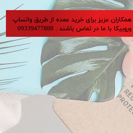
​​​همکاران عزیز برای خرید عمده از طریق واتساپ
وروبیکا با ما در تماس باشند . 09339477888