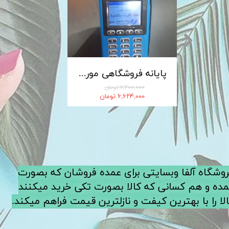
کابل شارژ MICRO-USB اندروید LDNIO الدینیو مدل XS-07 متراژ 1 متر
پایانه فروشگاهی مورفان MoreFun مدل H9
۷,۲۰۰,۰۰۰ تومان
۶,۶۲۴,۰۰۰ تومان
فروشگاه آلفا وبسایتی برای عمده فروشان که بصورت
ده و هم کسانی که کالا بصورت تکی خرید میکنند
لا را با بهترین کیفت و نازلترین قیمت فراهم میکند.