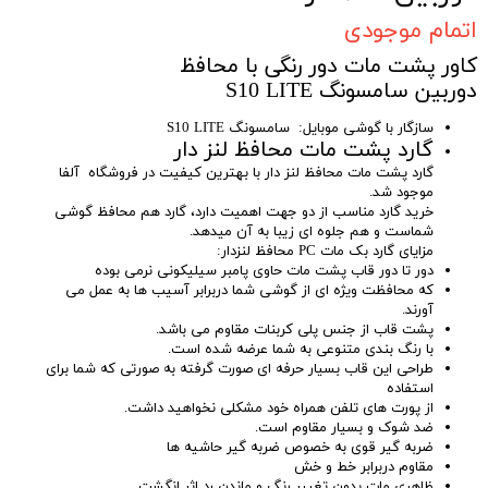
اتمام موجودی
کاور پشت مات دور رنگی با محافظ
دوربین سامسونگ S10 LITE
سازگار با گوشی موبایل: سامسونگ S10 LITE
گارد پشت مات محافظ لنز دار
گارد پشت مات محافظ لنز دار با بهترین کیفیت در فروشگاه آلفا
موجود شد.
خرید گارد مناسب از دو جهت اهمیت دارد، گارد هم محافظ گوشی
شماست و هم جلوه ای زیبا به آن میدهد.
مزایای گارد بک مات PC محافظ لنزدار:
دور تا دور قاب پشت مات حاوی پامبر سیلیکونی نرمی بوده
که محافظت ویژه ای از گوشی شما دربرابر آسیب ها به عمل می
آورند.
پشت قاب از جنس پلی کربنات مقاوم می باشد.
با رنگ بندی متنوعی به شما عرضه شده است.
طراحی این قاب بسیار حرفه ای صورت گرفته به صورتی که شما برای
استفاده
از پورت های تلفن همراه خود مشکلی نخواهید داشت.
ضد شوک و بسیار مقاوم است.
ضربه گیر قوی به خصوص ضربه گیر حاشیه ها
مقاوم دربرابر خط و خش
ظاهری مات بدون تغییر رنگ و ماندن رد اثر انگشت