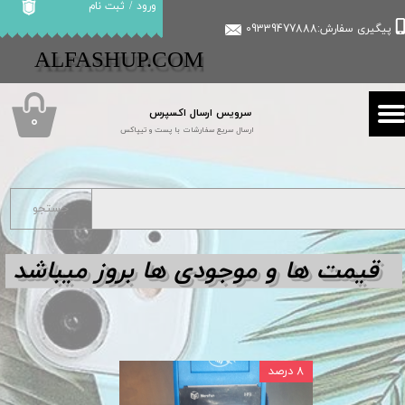
ورود
/
ثبت نام
پیگیری سفارش:09339477888
حساب کاربری من
​​ALFASHUP.COM
تغییر گذر واژه
سرویس ارسال اکسپرس
سفارشات
۰
ارسال سریع سفارشات با پست و تیپاکس
خروج از حساب کاربری
جستجو
قیمت ها و مو
جودی ها بروز میباشد
۸ درصد