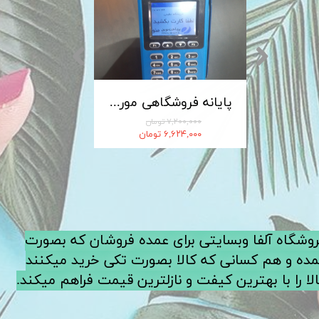
کابل شارژ MICRO-USB اندروید LDNIO الدینیو مدل XS-07 متراژ 1 متر
پایانه فروشگاهی مورفان MoreFun مدل H9
۷,۲۰۰,۰۰۰ تومان
۶,۶۲۴,۰۰۰ تومان
فروشگاه آلفا وبسایتی برای عمده فروشان که بصورت
ده و هم کسانی که کالا بصورت تکی خرید میکنند
لا را با بهترین کیفت و نازلترین قیمت فراهم میکند.