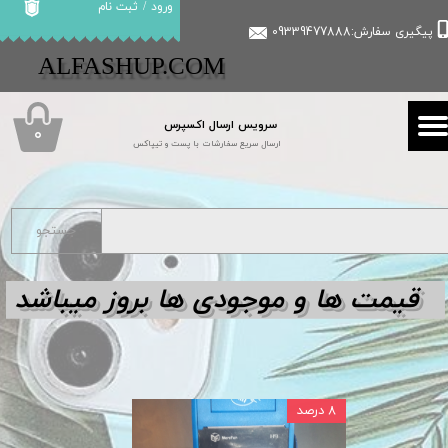
ورود
/
ثبت نام
پیگیری سفارش:09339477888
حساب کاربری من
​​ALFASHUP.COM
تغییر گذر واژه
سرویس ارسال اکسپرس
سفارشات
۰
ارسال سریع سفارشات با پست و تیپاکس
خروج از حساب کاربری
جستجو
قیمت ها و مو
جودی ها بروز میباشد
۸ درصد