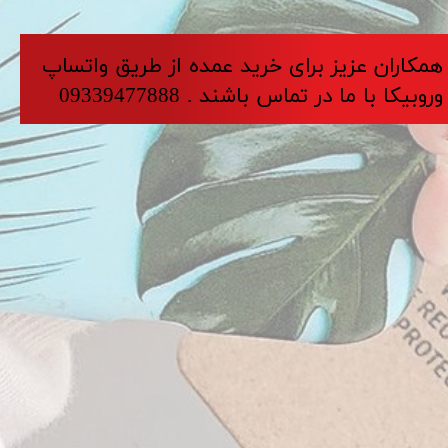
​​​همکاران عزیز برای خرید عمده از طریق واتساپ
وروبیکا با ما در تماس باشند . 09339477888