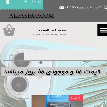
ورود
/
ثبت نام
پیگیری سفارش:09339477888
حساب کاربری من
​​ALFASHUP.COM
تغییر گذر واژه
سرویس ارسال اکسپرس
سفارشات
۰
ارسال سریع سفارشات با پست و تیپاکس
خروج از حساب کاربری
جستجو
قیمت ها و مو
جودی ها بروز میباشد
۸ درصد