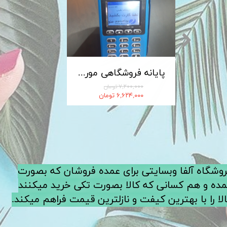
کابل شارژ MICRO-USB اندروید LDNIO الدینیو مدل XS-07 متراژ 1 متر
پایانه فروشگاهی مورفان MoreFun مدل H9
۷,۲۰۰,۰۰۰ تومان
۶,۶۲۴,۰۰۰ تومان
فروشگاه آلفا وبسایتی برای عمده فروشان که بصورت
ده و هم کسانی که کالا بصورت تکی خرید میکنند
لا را با بهترین کیفت و نازلترین قیمت فراهم میکند.