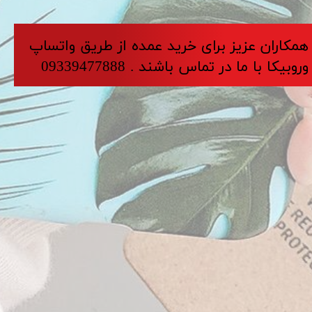
​​​همکاران عزیز برای خرید عمده از طریق واتساپ
وروبیکا با ما در تماس باشند . 09339477888