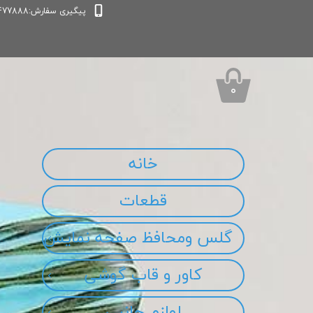
پیگیری سفارش:09339477888
۰
خانه
قطعات
گلس ومحافظ صفحه نمایش
کاور و قاب گوشی
لوازم جانبی