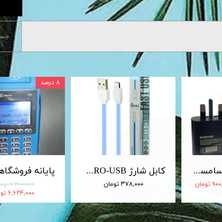
جست
۸ درصد
شارژر 25 وات سامسونگ اصلی 25W Travel Adapter
کابل شارژ MICRO-USB اندروید LDNIO الدینیو مدل XS-07 متراژ 1 متر
 تومان
۳۷۸,۰۰۰ تومان
۷,۲۰۰,۰۰۰ تومان
۶,۶۲۴,۰۰۰ تومان