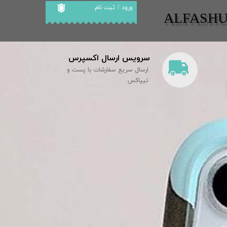
ورود
/
ثبت نام
​​ALFASH
حساب کاربری من
تغییر گذر واژه
سرویس ارسال اکسپرس
سفارشات
ارسال سریع سفارشات با پست و
خروج از حساب
تیپاکس
کاربری