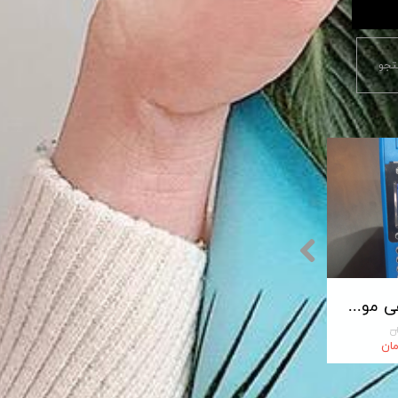
جو
پایانه فروشگاهی مورفان MoreFun مدل H9