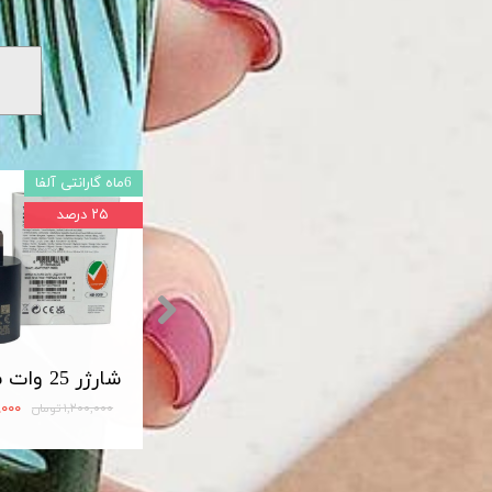
6ماه گارانتی آلفا
۲۵ درصد
شارژر اصلی سامسونگ سوپر فست 45 وات مدل Travel Adapter Super Fast 45W Type-C (EP-TA845)
مبدل OTG تایپ سی لایت دار USB3
۱۲۰,۰۰۰ تومان
۹۰۰,۰۰۰
۱,۲۰۰,۰۰۰ تومان