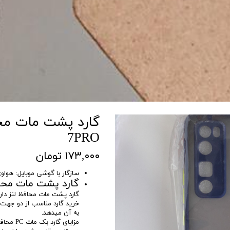
7PRO
۱۷۳,۰۰۰ تومان
سازگار با گوشی موبایل: هواوی VA 7PRO
گارد پشت مات محاف
گارد پشت مات محافظ لنز دار
خرید گارد مناسب از دو جهت
به آن میدهد.
مزایای گارد بک مات PC محافظ لنزدار: