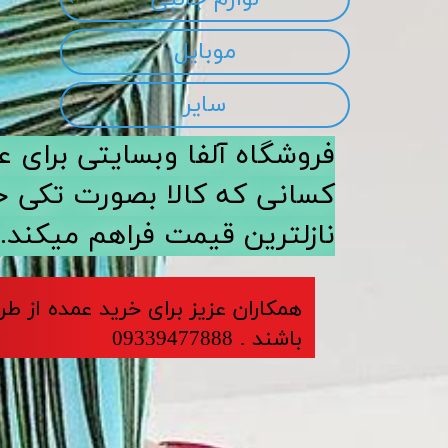
موبایل
سایر
​​فروشگاه آلفا وبسایتی برا
کسانی که کالا بصورت تکی خری
نازلترین قیمت فراهم میکند.
​​​همکاران عزیز برای خرید عمده از ط
باشند . 09339477888