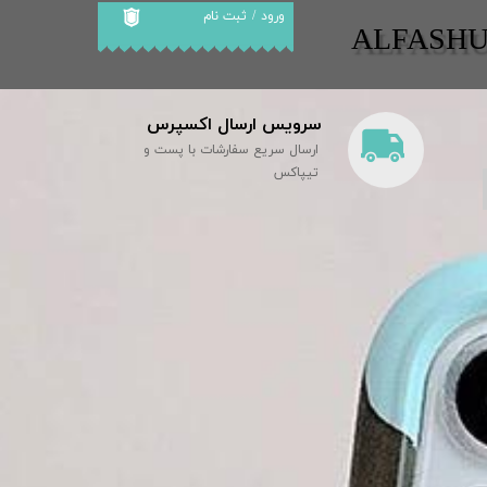
ورود
/
ثبت نام
​​ALFASH
حساب کاربری من
تغییر گذر واژه
سرویس ارسال اکسپرس
سفارشات
ارسال سریع سفارشات با پست و
خروج از حساب
تیپاکس
کاربری