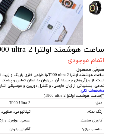
ساعت هوشمند اولترا T900 ultra 2
اتمام موجودی
معرفی محصول:
ساعت هوشمند اولترا T900 ultra 2،ب
است. از ویژگی‌های برجسته آن می‌توان به اعلان تماس و پیامک 
تماعی، پشتیبانی از زبان فارسی، و کنترل دوربین و موسیقی اشاره
مشخصات کلی:
*(ساعت هوشمند اولترا T900 ultra 2)
مدل:
T900 Ultra 2
رنگ بدنه:
تیتانیومی, طلایی,
کاربری ساعت:
رسمی, روزمره, ورز
مناسب برای:
آقایان, بانوان