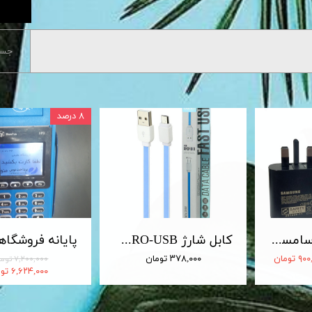
جست
۸ درصد
شارژر 25 وات سامسونگ اصلی 25W Travel Adapter
کابل شارژ MICRO-USB اندروید LDNIO الدینیو مدل XS-07 متراژ 1 متر
 تومان
۳۷۸,۰۰۰ تومان
۷,۲۰۰,۰۰۰ تومان
۶,۶۲۴,۰۰۰ تومان