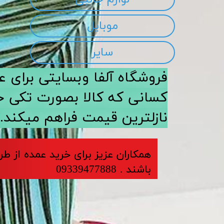
موبایل
سایر
​​فروشگاه آلفا وبسایتی برا
کسانی که کالا بصورت تکی خری
نازلترین قیمت فراهم میکند.
​​​همکاران عزیز برای خرید عمده از ط
باشند . 09339477888