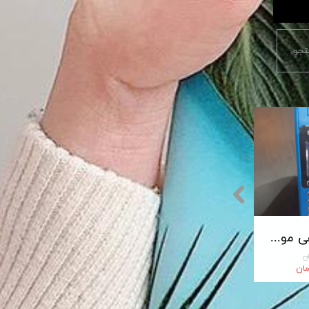
جو
پایانه فروشگاهی مورفان MoreFun مدل H9