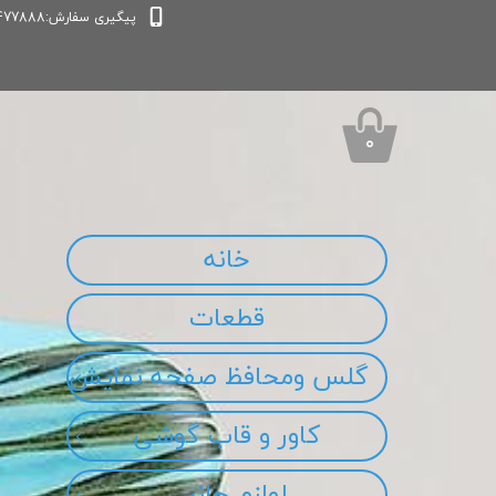
پیگیری سفارش:09339477888
۰
خانه
قطعات
گلس ومحافظ صفحه نمایش
کاور و قاب گوشی
لوازم جانبی