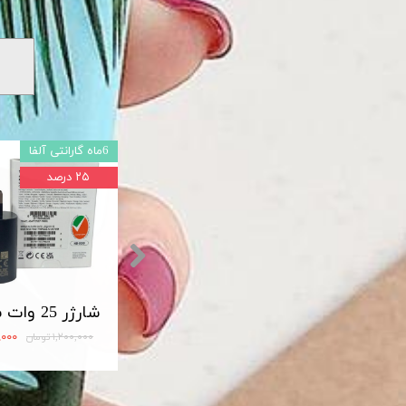
6ماه گارانتی آلفا
۲۵ درصد
شارژر اصلی سامسونگ سوپر فست 45 وات مدل Travel Adapter Super Fast 45W Type-C (EP-TA845)
مبدل OTG تایپ سی لایت دار USB3
۱۲۰,۰۰۰ تومان
۹۰۰,۰۰۰
۱,۲۰۰,۰۰۰ تومان