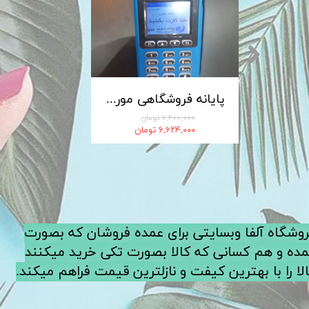
کابل شارژ MICRO-USB اندروید LDNIO الدینیو مدل XS-07 متراژ 1 متر
پایانه فروشگاهی مورفان MoreFun مدل H9
۷,۲۰۰,۰۰۰ تومان
۶,۶۲۴,۰۰۰ تومان
فروشگاه آلفا وبسایتی برای عمده فروشان که بصورت
ده و هم کسانی که کالا بصورت تکی خرید میکنند
لا را با بهترین کیفت و نازلترین قیمت فراهم میکند.