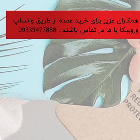
​​​همکاران عزیز برای خرید عمده از طریق واتساپ
وروبیکا با ما در تماس باشند . 09339477888