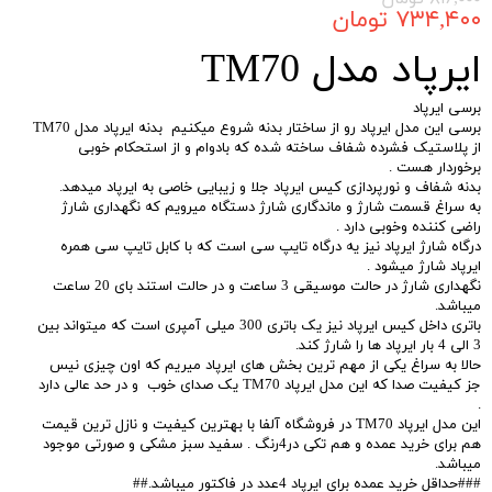
۷۳۴,۴۰۰ تومان
ایرپاد مدل TM70
برسی ایرپاد
برسی این مدل ایرپاد رو از ساختار بدنه شروع میکنیم بدنه ایرپاد مدل TM70
از پلاستیک فشرده شفاف ساخته شده که بادوام و از استحکام خوبی
برخوردار هست .
بدنه شفاف و نورپردازی کیس ایرپاد جلا و زیبایی خاصی به ایرپاد میدهد.
به سراغ قسمت شارژ و ماندگاری شارژ دستگاه میرویم که نگهداری شارژ
راضی کننده وخوبی دارد .
درگاه شارژ ایرپاد نیز یه درگاه تایپ سی است که با کابل تایپ سی همره
ایرپاد شارژ میشود .
نگهداری شارژ در حالت موسیقی 3 ساعت و در حالت استند بای 20 ساعت
میباشد.
باتری داخل کیس ایرپاد نیز یک باتری 300 میلی آمپری است که میتواند بین
3 الی 4 بار ایرپاد ها را شارژ کند.
حالا به سراغ یکی از مهم ترین بخش های ایرپاد میریم که اون چیزی نیس
جز کیفیت صدا که این مدل ایرپاد TM70 یک صدای خوب و در حد عالی دارد
.
این مدل ایرپاد TM70 در فروشگاه آلفا با بهترین کیفیت و نازل ترین قیمت
هم برای خرید عمده و هم تکی در4رنگ . سفید سبز مشکی و صورتی موجود
میباشد.
###حداقل خرید عمده برای ایرپاد 4عدد در فاکتور میباشد.##