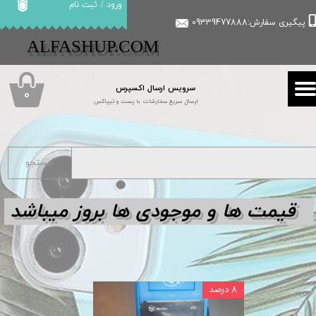
ورود
/
ثبت نام
پیگیری سفارش:09339477888
حساب کاربری من
​​ALFASHUP.COM
تغییر گذر واژه
سرویس ارسال اکسپرس
سفارشات
۰
ارسال سریع سفارشات با پست و تیپاکس
خروج از حساب کاربری
جستجو
قیمت ها و مو
جودی ها بروز میباشد
۸ درصد