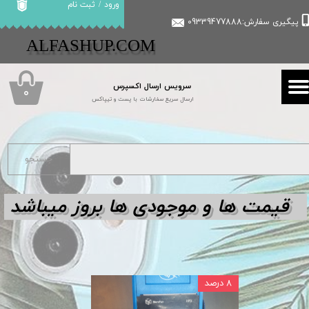
ورود
/
ثبت نام
پیگیری سفارش:09339477888
حساب کاربری من
​​ALFASHUP.COM
تغییر گذر واژه
سرویس ارسال اکسپرس
سفارشات
۰
ارسال سریع سفارشات با پست و تیپاکس
خروج از حساب کاربری
جستجو
قیمت ها و مو
جودی ها بروز میباشد
۸ درصد