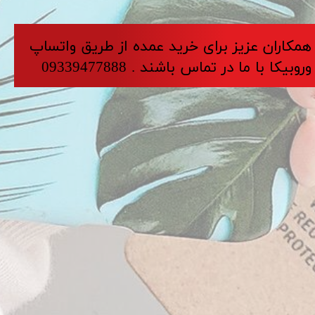
​​​همکاران عزیز برای خرید عمده از طریق واتساپ
وروبیکا با ما در تماس باشند . 09339477888