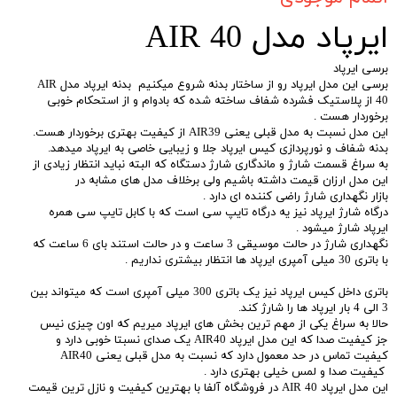
ایرپاد مدل AIR 40
برسی ایرپاد
برسی این مدل ایرپاد رو از ساختار بدنه شروع میکنیم بدنه ایرپاد مدل AIR
40 از پلاستیک فشرده شفاف ساخته شده که بادوام و از استحکام خوبی
برخوردار هست .
این مدل نسبت به مدل قبلی یعنی AIR39 از کیفیت بهتری برخوردار هست.
بدنه شفاف و نورپردازی کیس ایرپاد جلا و زیبایی خاصی به ایرپاد میدهد.
به سراغ قسمت شارژ و ماندگاری شارژ دستگاه که البته نباید انتظار زیادی از
این مدل ارزان قیمت داشته باشیم ولی برخلاف مدل های مشابه در
بازار نگهداری شارژ راضی کننده ای دارد .
درگاه شارژ ایرپاد نیز یه درگاه تایپ سی است که با کابل تایپ سی همره
ایرپاد شارژ میشود .
نگهداری شارژ در حالت موسیقی 3 ساعت و در حالت استند بای 6 ساعت که
با باتری 30 میلی آمپری ایرپاد ها انتظار بیشتری نداریم .
باتری داخل کیس ایرپاد نیز یک باتری 300 میلی آمپری است که میتواند بین
3 الی 4 بار ایرپاد ها را شارژ کند.
حالا به سراغ یکی از مهم ترین بخش های ایرپاد میریم که اون چیزی نیس
جز کیفیت صدا که این مدل ایرپاد AIR40 یک صدای نسبتا خوبی دارد و
کیفیت تماس در حد معمول دارد که نسبت به مدل قبلی یعنی AIR40
کیفیت صدا و لمس خیلی بهتری دارد .
این مدل ایرپاد AIR 40 در فروشگاه آلفا با بهترین کیفیت و نازل ترین قیمت