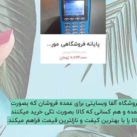
کابل شارژ MICRO-USB اندروید LDNIO الدینیو مدل XS-07 متراژ 1 متر
پایانه فروشگاهی مورفان MoreFun مدل H9
۷,۲۰۰,۰۰۰ تومان
۶,۶۲۴,۰۰۰ تومان
فروشگاه آلفا وبسایتی برای عمده فروشان که بصورت
ده و هم کسانی که کالا بصورت تکی خرید میکنند
لا را با بهترین کیفت و نازلترین قیمت فراهم میکند.