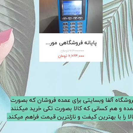
کابل شارژ MICRO-USB اندروید LDNIO الدینیو مدل XS-07 متراژ 1 متر
پایانه فروشگاهی مورفان MoreFun مدل H9
۷,۲۰۰,۰۰۰ تومان
۶,۶۲۴,۰۰۰ تومان
فروشگاه آلفا وبسایتی برای عمده فروشان که بصورت
ده و هم کسانی که کالا بصورت تکی خرید میکنند
لا را با بهترین کیفت و نازلترین قیمت فراهم میکند.