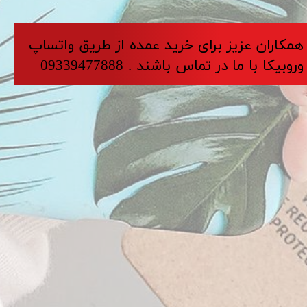
​​​همکاران عزیز برای خرید عمده از طریق واتساپ
وروبیکا با ما در تماس باشند . 09339477888