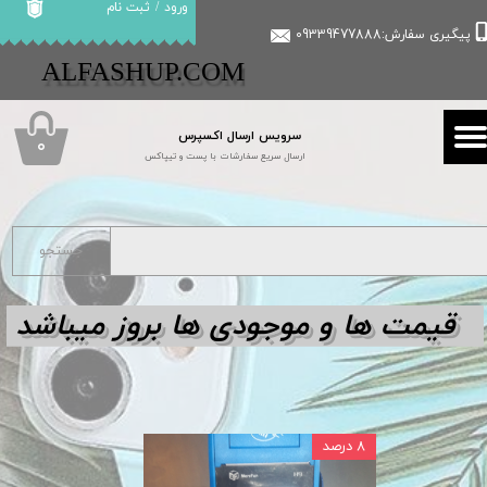
ورود
/
ثبت نام
پیگیری سفارش:09339477888
حساب کاربری من
​​ALFASHUP.COM
تغییر گذر واژه
سرویس ارسال اکسپرس
سفارشات
۰
ارسال سریع سفارشات با پست و تیپاکس
خروج از حساب کاربری
جستجو
قیمت ها و مو
جودی ها بروز میباشد
۸ درصد