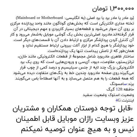
۱,۳۰۰,۰۰۰ تومان
بُردِ مادر یا مادر برد یا برد اصلی (به انگلیسی: Mainboard or Motherboard)
تخته مداری الکتریکی است که بخش‌های گوناگون مانند واحد پردازنده مرکزی
بر روی آن سوار می‌شود و قطعه‌های بسیار کاربردی و مهم دیجیتالی در آن
قرار گرفته‌اند.مادربرد اصلی‌ترین بخش یک گوشی موبایل به‌شمار می‌رود و کار
آن کنترل کردن پردازشگر مرکزی و ارتباط دادن آن با قسمت‌های دیگر است.
خود پردازشگر با هیج کدام از ابزار آلات بیرونی ارتباط مستقیم ندارد و
همان‌طور که از نامش پیداست تنها یک پردازنده‌است.
ساختار ظاهری مادربورد شامل مجموعهٔ از قطعات الکترونیکی مانند خازن،
ترانزیستور، مقاومت، دیود، آی‌سی و ورودی‌هایی است که روی یک برد
الکترونیکی بزرگ چند لایه از جنس سیلیسیم و درصد کمی از چوب قرار
می‌گیرند.روی صفحه مادربورد چندین خط به رنگ‌های متفاوت دیده می‌شود
که همه قطعات را به هم متصل می‌سازد و به آنها اصطلاحاً باس می‌گویند.
برند:
س
امسونگ
حافظه:
28 گیگ
1
وضعیت:استوک وضعیت سفید
اینترنت:
G
4
قابل توجه دوستان همکاران و مشتریان
#
عزیز وبسایت راژان موبایل قابل اطمینان
نیس و به هیچ عنوان توصیه نمیکنم