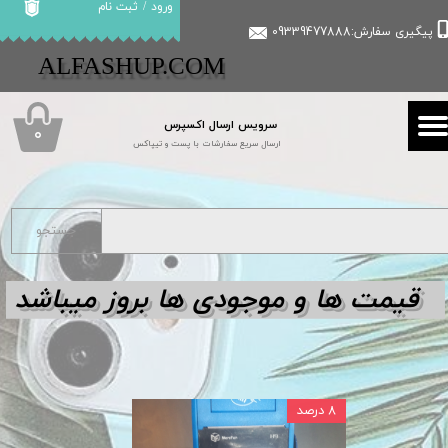
ورود
/
ثبت نام
پیگیری سفارش:09339477888
حساب کاربری من
​​ALFASHUP.COM
تغییر گذر واژه
سرویس ارسال اکسپرس
سفارشات
۰
ارسال سریع سفارشات با پست و تیپاکس
خروج از حساب کاربری
جستجو
قیمت ها و مو
جودی ها بروز میباشد
۸ درصد