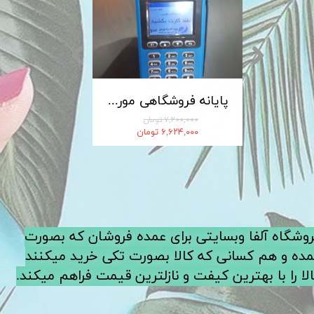
کابل شارژ MICRO-USB اندروید LDNIO الدینیو مدل XS-07 متراژ 1 متر
پایانه فروشگاهی مورفان MoreFun مدل H9
۷,۲۰۰,۰۰۰ تومان
۶,۶۲۴,۰۰۰ تومان
فروشگاه آلفا وبسایتی برای عمده فروشان که بصورت
ده و هم کسانی که کالا بصورت تکی خرید میکنند
لا را با بهترین کیفت و نازلترین قیمت فراهم میکند.