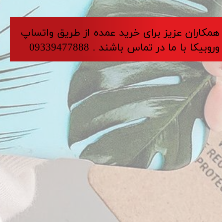
​​​همکاران عزیز برای خرید عمده از طریق واتساپ
وروبیکا با ما در تماس باشند . 09339477888