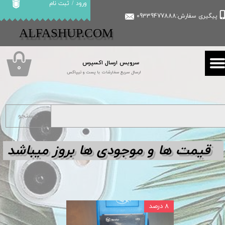
ورود
/
ثبت نام
پیگیری سفارش:09339477888
حساب کاربری من
​​ALFASHUP.COM
تغییر گذر واژه
سرویس ارسال اکسپرس
سفارشات
۰
ارسال سریع سفارشات با پست و تیپاکس
خروج از حساب کاربری
جستجو
قیمت ها و مو
جودی ها بروز میباشد
۸ درصد