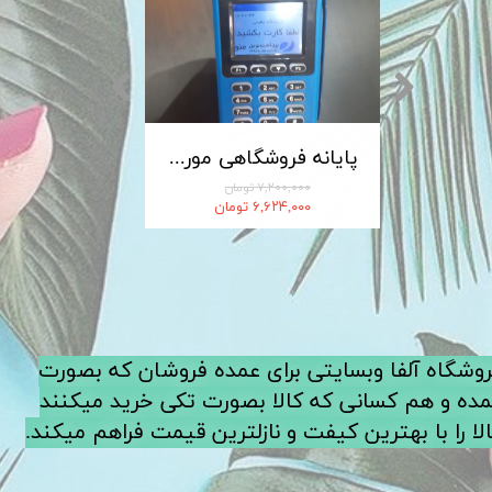
کابل شارژ MICRO-USB اندروید LDNIO الدینیو مدل XS-07 متراژ 1 متر
پایانه فروشگاهی مورفان MoreFun مدل H9
۷,۲۰۰,۰۰۰ تومان
۶,۶۲۴,۰۰۰ تومان
فروشگاه آلفا وبسایتی برای عمده فروشان که بصورت
ده و هم کسانی که کالا بصورت تکی خرید میکنند
لا را با بهترین کیفت و نازلترین قیمت فراهم میکند.