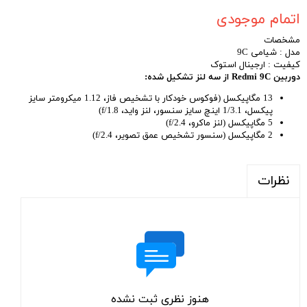
اتمام موجودی
مشخصات
مدل : شیامی 9C
کیفیت : ارجینال استوک
دوربین Redmi 9C
از سه لنز تشکیل شده:
13 مگاپیکسل (فوکوس خودکار با تشخیص فاز، 1.12 میکرومتر سایز
پیکسل، 1/3.1 اینچ سایز سنسور، لنز واید، f/1.8)
5 مگاپیکسل (لنز ماکرو، f/2.4)
2 مگاپیکسل (سنسور تشخیص عمق تصویر، f/2.4)
نظرات
هنوز نظری ثبت نشده