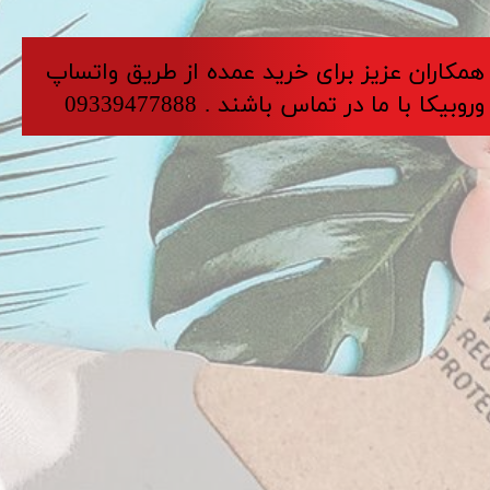
​​​همکاران عزیز برای خرید عمده از طریق واتساپ
وروبیکا با ما در تماس باشند . 09339477888