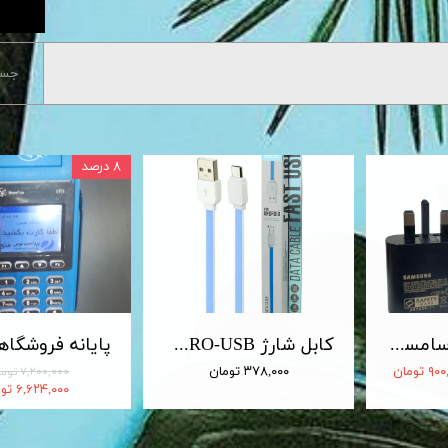
جست
۸ درصد
شارژر 25 وات سامسونگ اصلی 25W Travel Adapter
کابل شارژ MICRO-USB اندروید LDNIO الدینیو مدل XS-07 متراژ 1 متر
 تومان
۳۷۸,۰۰۰ تومان
۷,۲۰۰,۰۰۰ تومان
۶,۶۲۴,۰۰۰ تومان