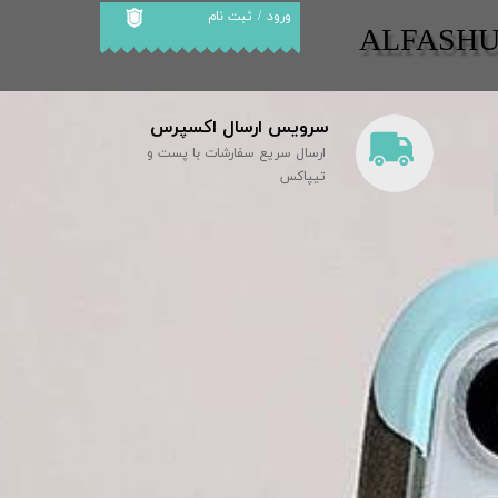
ورود
/
ثبت نام
​​ALFASH
حساب کاربری من
تغییر گذر واژه
سرویس ارسال اکسپرس
سفارشات
ارسال سریع سفارشات با پست و
خروج از حساب
تیپاکس
کاربری