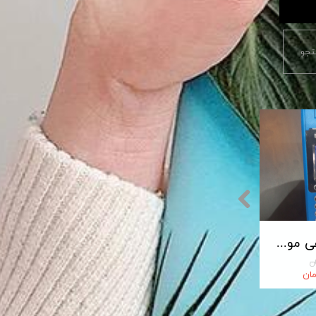
جو
پایانه فروشگاهی مورفان MoreFun مدل H9