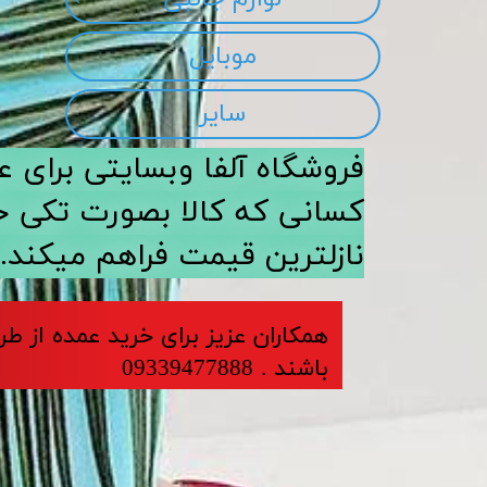
موبایل
سایر
​​فروشگاه آلفا وبسایتی برا
کسانی که کالا بصورت تکی خری
نازلترین قیمت فراهم میکند.
​​​همکاران عزیز برای خرید عمده از ط
باشند . 09339477888