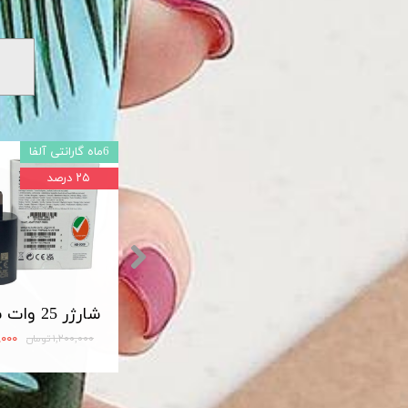
6ماه گارانتی آلفا
۲۵ درصد
شارژر اصلی سامسونگ سوپر فست 45 وات مدل Travel Adapter Super Fast 45W Type-C (EP-TA845)
مبدل OTG تایپ سی لایت دار USB3
۱۲۰,۰۰۰ تومان
۹۰۰,۰۰۰
۱,۲۰۰,۰۰۰ تومان