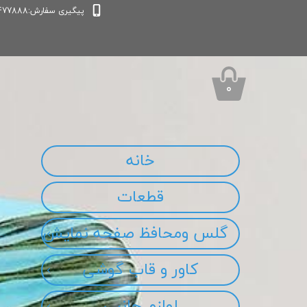
پیگیری سفارش:09339477888
۰
خانه
قطعات
گلس ومحافظ صفحه نمایش
کاور و قاب گوشی
لوازم جانبی