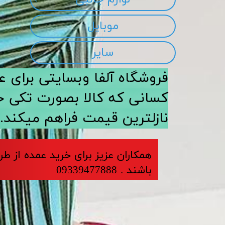
موبایل
سایر
​​فروشگاه آلفا وبسایتی برا
کسانی که کالا بصورت تکی خری
نازلترین قیمت فراهم میکند.
​​​همکاران عزیز برای خرید عمده از ط
باشند . 09339477888