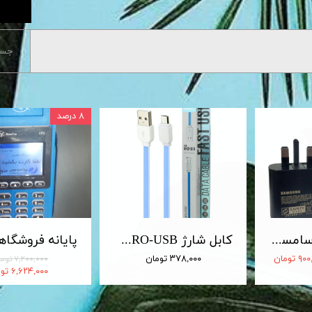
جست
۸ درصد
شارژر 25 وات سامسونگ اصلی 25W Travel Adapter
کابل شارژ MICRO-USB اندروید LDNIO الدینیو مدل XS-07 متراژ 1 متر
 تومان
۳۷۸,۰۰۰ تومان
۷,۲۰۰,۰۰۰ تومان
۶,۶۲۴,۰۰۰ تومان