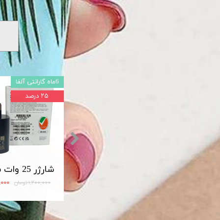
6ماه گارانتی آلفا
۲۵ درصد
شارژر اصلی سامسونگ سوپر فست 45 وات مدل Travel Adapter Super Fast 45W Type-C (EP-TA845)
مبدل OTG تایپ سی لایت دار USB3
۱۲۰,۰۰۰ تومان
۹۰۰,۰۰۰
۱,۲۰۰,۰۰۰ تومان