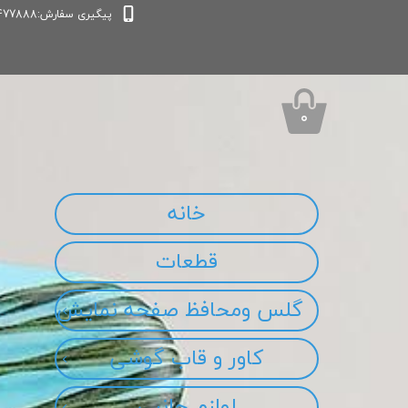
پیگیری سفارش:09339477888
۰
خانه
قطعات
گلس ومحافظ صفحه نمایش
کاور و قاب گوشی
لوازم جانبی