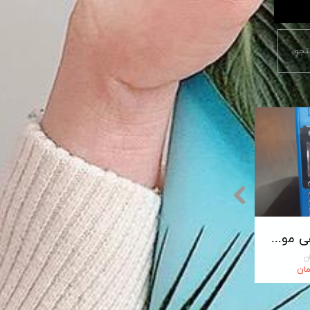
جو
پایانه فروشگاهی مورفان MoreFun مدل H9