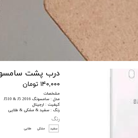
درب پشت سامسونگ مدل 016
۱۴۰,۰۰۰ تومان
مشخصات
مدل : سامسونگ J510 & J5 2016
کیفیت : ارجینال
رنگ : سفید & مشکی & طلایی
رنگ
سفید
مشکی
طلایی