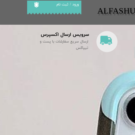
ورود
/
ثبت نام
​​ALFASH
حساب کاربری من
تغییر گذر واژه
سرویس ارسال اکسپرس
سفارشات
ارسال سریع سفارشات با پست و
خروج از حساب
تیپاکس
کاربری