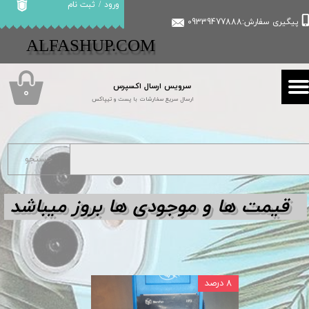
ورود
/
ثبت نام
پیگیری سفارش:09339477888
حساب کاربری من
​​ALFASHUP.COM
تغییر گذر واژه
سرویس ارسال اکسپرس
سفارشات
۰
ارسال سریع سفارشات با پست و تیپاکس
خروج از حساب کاربری
جستجو
قیمت ها و مو
جودی ها بروز میباشد
۸ درصد