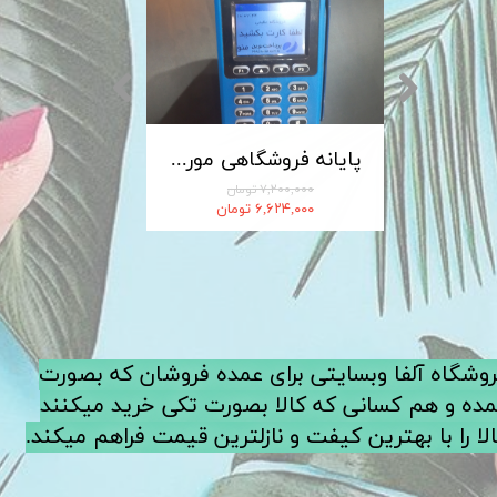
کابل شارژ MICRO-USB اندروید LDNIO الدینیو مدل XS-07 متراژ 1 متر
پایانه فروشگاهی مورفان MoreFun مدل H9
۷,۲۰۰,۰۰۰ تومان
۶,۶۲۴,۰۰۰ تومان
فروشگاه آلفا وبسایتی برای عمده فروشان که بصورت
ده و هم کسانی که کالا بصورت تکی خرید میکنند
لا را با بهترین کیفت و نازلترین قیمت فراهم میکند.