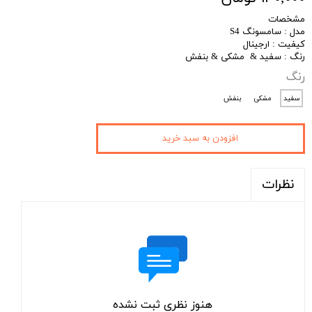
مشخصات
مدل : سامسونگ S4
کیفیت : ارجینال
رنگ : سفید & مشکی & بنفش
رنگ
سفید
مشکی
بنفش
افزودن به سبد خرید
نظرات
هنوز نظری ثبت نشده