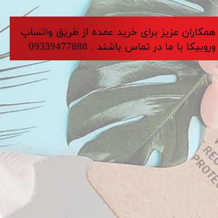
​​​همکاران عزیز برای خرید عمده از طریق واتساپ
وروبیکا با ما در تماس باشند . 09339477888