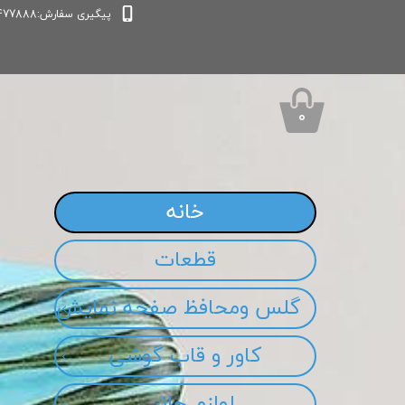
پیگیری سفارش:09339477888
۰
خانه
قطعات
گلس ومحافظ صفحه نمایش
کاور و قاب گوشی
لوازم جانبی