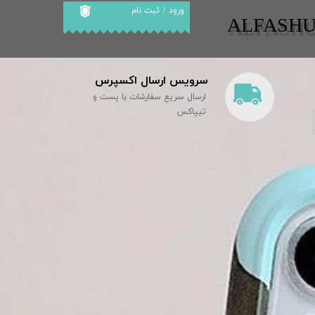
ورود
/
ثبت نام
​​ALFASH
حساب کاربری من
تغییر گذر واژه
سرویس ارسال اکسپرس
سفارشات
ارسال سریع سفارشات با پست و
خروج از حساب
تیپاکس
کاربری