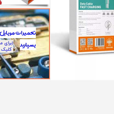
​تعمیرات موبایل 
بسپارید
​(برای 
کلیک ک