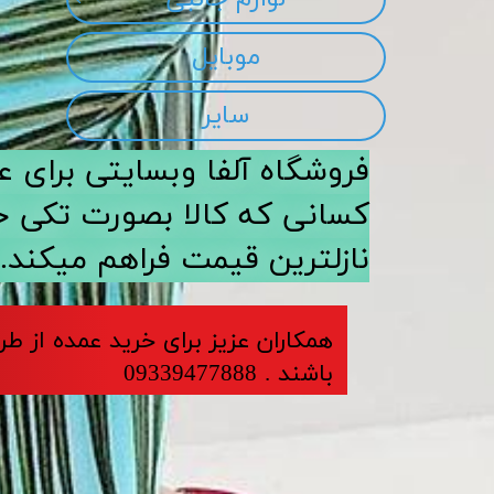
موبایل
سایر
​​فروشگاه آلفا وبسایتی برا
کسانی که کالا بصورت تکی خری
نازلترین قیمت فراهم میکند.
​​​همکاران عزیز برای خرید عمده از ط
باشند . 09339477888