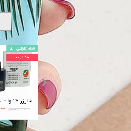
6ماه گارانتی آلفا
۲۵ درصد
شارژر اصلی سامسونگ سوپر فست 45 وات مدل Travel Adapter Super Fast 45W Type-C (EP-TA845)
مبدل OTG تایپ سی لایت دار USB3
۱۲۰,۰۰۰ تومان
۹۰۰,۰۰۰
۱,۲۰۰,۰۰۰ تومان