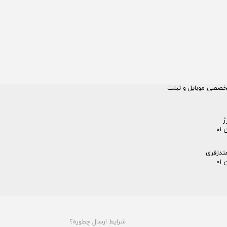
خصصی موبایل و تبلت
ژ
ندزفری
شرایط ارسال چطوره؟