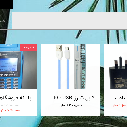
جست
۸ درصد
شارژر 25 وات سامسونگ اصلی 25W Travel Adapter
کابل شارژ MICRO-USB اندروید LDNIO الدینیو مدل XS-07 متراژ 1 متر
 تومان
۳۷۸,۰۰۰ تومان
۷,۲۰۰,۰۰۰ تومان
۶,۶۲۴,۰۰۰ تومان