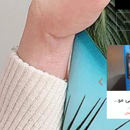
جو
پایانه فروشگاهی مورفان MoreFun مدل H9